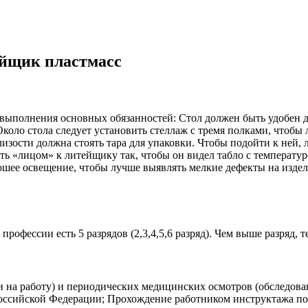
ейщик пластмасс
выполнения основных обязанностей: Стол должен быть удобен дл
коло стола следует установить стеллаж с тремя полками, чтобы
изости должна стоять тара для упаковки. Чтобы подойти к ней,
ь «лицом» к литейщику так, чтобы он видел табло с температуро
рошее освещение, чтобы лучше выявлять мелкие дефекты на изде
фессии есть 5 разрядов (2,3,4,5,6 разряд). Чем выше разряд, т
 на работу) и периодических медицинских осмотров (обследова
Российской Федерации; Прохождение работником инструктажа по 