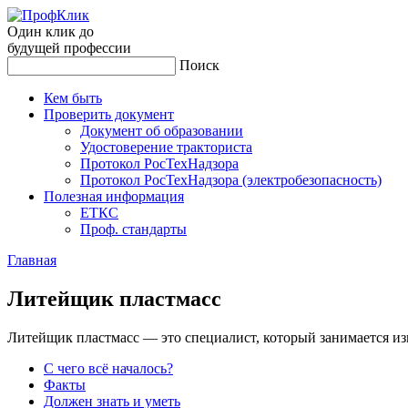
Один клик до
будущей
профессии
Поиск
Кем быть
Проверить документ
Документ об образовании
Удостоверение тракториста
Протокол РосТехНадзора
Протокол РосТехНадзора (электробезопасность)
Полезная информация
ЕТКС
Проф. стандарты
Главная
Ли­тей­щик плас­тмасс
Литейщик пластмасс — это специалист, который занимается из
С чего всё началось?
Факты
Должен знать и уметь