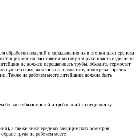
я обработки изделий и складывания их в стопки для переноса
 литейщик мог на расстоянии вытянутой руки класть изделия на
 литейщик не должен перешагивать трубы, обходить термостат
й сушки сырья, жидкости в термостате, подогрева горячих
лии. Также на рабочем месте литейщика должна быть
ем больше обязанностей и требований к специалисту.
ний), а также внеочередных медицинских осмотров
охране труда на рабочем месте