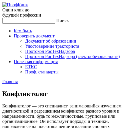
Один клик до
будущей
профессии
Поиск
Кем быть
Проверить документ
Документ об образовании
Удостоверение тракториста
Протокол РосТехНадзора
Протокол РосТехНадзора (электробезопасность)
Полезная информация
ЕТКС
Проф. стандарты
Главная
Кон­флик­то­лог
Конфликтолог — это специалист, занимающийся изучением,
диагностикой и разрешением конфликтов разного уровня и
направленности, будь то межличностные, групповые или
организационные. Он использует подходы и техники,
направленные на предотвращение эскалации спорных