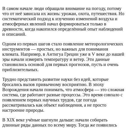
В самом начале люди обращали внимание на погоду, потому
что от неё зависала их жизнь: урожаи, охота, путешествия. Но
систематический подход к изучению изменений воздуха и
атмосферных явлений начал формироваться только в
древности, когда накопился определённый опыт наблюдений
и описаний.
Одним из первых шагов стало появление метеорологических
инструментов — простых, но важных для понимания
климата. Например, в Антигуа Греции уже в V веке до нашей
эры начали измерять температуру и ветер. Эти данные
становились основой для первых прогнозов, пусть и очень
приблизительных.
Трудно представить развитие науки без идей, которые
бросались вызов привычному восприятию. В эпоху
Возрождения начали понимать, что атмосфера — это сложная
система, где работают разные процессы. Это время совпало с
появлением первых научных трудов, где погода
рассматривалась как объект наблюдения, а не просто
настроение природы.
В XIX веке учёные шагнули дальше: начали собирать
длинные ряды данных по всему миру. Тогда же появились