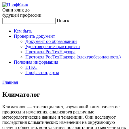
Один клик до
будущей
профессии
Поиск
Кем быть
Проверить документ
Документ об образовании
Удостоверение тракториста
Протокол РосТехНадзора
Протокол РосТехНадзора (электробезопасность)
Полезная информация
ЕТКС
Проф. стандарты
Главная
Кли­мато­лог
Климатолог — это специалист, изучающий климатические
процессы и изменения, анализируя различные
метеорологические данные и тенденции. Они исследуют
последствия климатических изменений на окружающую
среду и общество, консультируя по адаптации и смягчению их