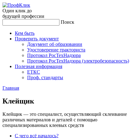
Один клик до
будущей
профессии
Поиск
Кем быть
Проверить документ
Документ об образовании
Удостоверение тракториста
Протокол РосТехНадзора
Протокол РосТехНадзора (электробезопасность)
Полезная информация
ЕТКС
Проф. стандарты
Главная
Клей­щик
Клейщик — это специалист, осуществляющий склеивание
различных материалов и деталей с помощью
специализированных клеевых средств
С чего всё началось?