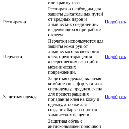
или травму глаз.
Респиратор необходим для
защиты дыхательных путей
от вредных паров и
Респиратор
Подобрать
химических соединений,
выделяющихся при работе
с клеем.
Перчатки используются для
защиты кожи рук от
химического воздействия
Перчатки
клея, предотвращения
Подобрать
аллергических реакций и
механических
повреждений.
Защитная одежда, включая
комбинезоны, фартуки или
спецодежду, предназначена
для предотвращения
Защитная одежда
Подобрать
попадания клея на кожу и
одежду, а также для
создания барьера против
химических веществ.
Защитная обувь с
антискользящей подошвой