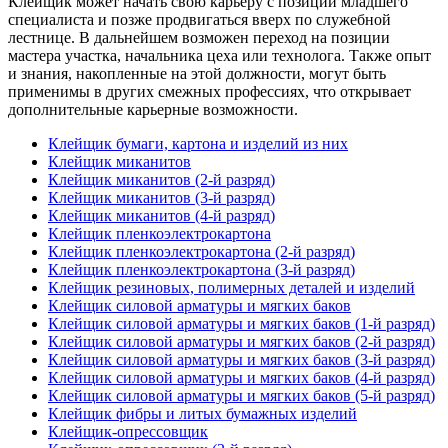
Клейщик может начать свою карьеру с позиции младшего
специалиста и позже продвигаться вверх по служебной
лестнице. В дальнейшем возможен переход на позиции
мастера участка, начальника цеха или технолога. Также опыт
и знания, накопленные на этой должности, могут быть
применимы в других смежных профессиях, что открывает
дополнительные карьерные возможности.
Клейщик бумаги, картона и изделий из них
Клейщик миканитов
Клейщик миканитов (2-й разряд)
Клейщик миканитов (3-й разряд)
Клейщик миканитов (4-й разряд)
Клейщик пленкоэлектрокартона
Клейщик пленкоэлектрокартона (2-й разряд)
Клейщик пленкоэлектрокартона (3-й разряд)
Клейщик резиновых, полимерных деталей и изделий
Клейщик силовой арматуры и мягких баков
Клейщик силовой арматуры и мягких баков (1-й разряд)
Клейщик силовой арматуры и мягких баков (2-й разряд)
Клейщик силовой арматуры и мягких баков (3-й разряд)
Клейщик силовой арматуры и мягких баков (4-й разряд)
Клейщик силовой арматуры и мягких баков (5-й разряд)
Клейщик фибры и литых бумажных изделий
Клейщик-опрессовщик