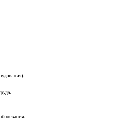
рудования).
руда.
аболевания.