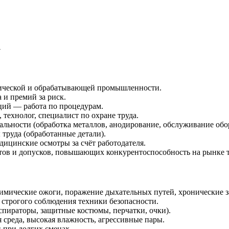
к
мической и обрабатывающей промышленности.
 и премий за риск.
ций — работа по процедурам.
 технолог, специалист по охране труда.
льности (обработка металлов, анодирование, обслуживание обо
труда (обработанные детали).
ицинские осмотры за счёт работодателя.
ов и допусков, повышающих конкурентоспособность на рынке т
имические ожоги, поражение дыхательных путей, хронические з
 строгого соблюдения техники безопасности.
спираторы, защитные костюмы, перчатки, очки).
 среда, высокая влажность, агрессивные пары.
 при долгих сменах.