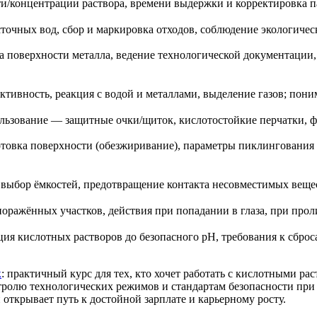
и/концентрации раствора, времени выдержки и корректировка па
точных вод, сбор и маркировка отходов, соблюдение экологиче
а поверхности металла, ведение технологической документации,
ктивность, реакция с водой и металлами, выделение газов; пон
ьзование — защитные очки/щиток, кислотостойкие перчатки, фар
товка поверхности (обезжиривание), параметры пиклингования (
ыбор ёмкостей, предотвращение контакта несовместимых вещест
ажённых участков, действия при попадании в глаза, при проли
я кислотных растворов до безопасного pH, требования к сброс
к
: практичный курс для тех, кто хочет работать с кислотными р
нтролю технологических режимов и стандартам безопасности при
 открывает путь к достойной зарплате и карьерному росту.