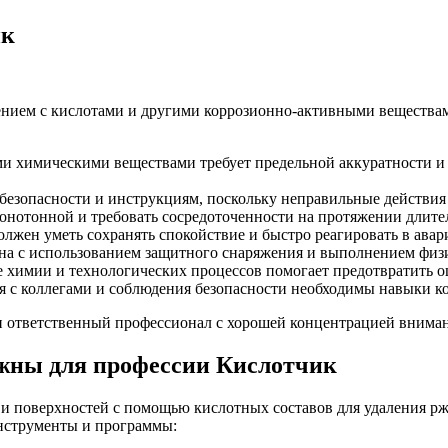
ик
щением с кислотами и другими коррозионно-активными вещества
и химическими веществами требует предельной аккуратности и 
безопасности и инструкциям, поскольку неправильные действия 
монотонной и требовать сосредоточенности на протяжении длите
лжен уметь сохранять спокойствие и быстро реагировать в ава
ана с использованием защитного снаряжения и выполнением физи
 химии и технологических процессов помогает предотвратить 
я с коллегами и соблюдения безопасности необходимы навыки 
и ответственный профессионал с хорошей концентрацией вниман
жны для профессии Кислотчик
и поверхностей с помощью кислотных составов для удаления рж
нструменты и программы: