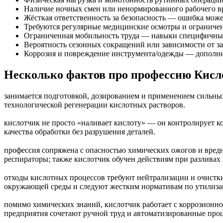
Наличие ночных смен или ненормированного рабочего в
Жёсткая ответственность за безопасность — ошибка може
Требуются регулярные медицинские осмотры и ограничен
Ограниченная мобильность труда — навыки специфичны, н
Вероятность сезонных сокращений или зависимости от за
Коррозия и повреждение инструмента/одежды — дополни
Несколько фактов про профессию Кис
занимается подготовкой, дозированием и применением сильных 
технологической регенерации кислотных растворов.
кислотчик не просто «наливает кислоту» — он контролирует ко
качества обработки без разрушения деталей.
профессия сопряжена с опасностью химических ожогов и вредн
респираторы; также кислотчик обучен действиям при разливах 
отходы кислотных процессов требуют нейтрализации и очистки
окружающей среды и следуют жестким нормативам по утилиза
помимо химических знаний, кислотчик работает с коррозионно
предприятия сочетают ручной труд и автоматизированные про