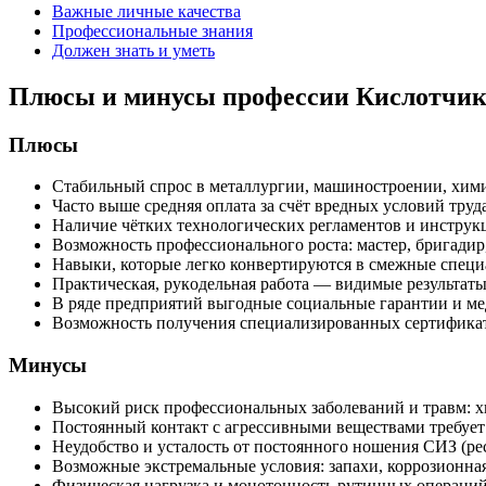
Важные личные качества
Профессиональные знания
Должен знать и уметь
Плюсы и минусы профессии Кислотчи
Плюсы
Стабильный спрос в металлургии, машиностроении, хи
Часто выше средняя оплата за счёт вредных условий труда
Наличие чётких технологических регламентов и инструк
Возможность профессионального роста: мастер, бригадир,
Навыки, которые легко конвертируются в смежные специа
Практическая, рукoдельная работа — видимые результаты 
В ряде предприятий выгодные социальные гарантии и мед
Возможность получения специализированных сертификат
Минусы
Высокий риск профессиональных заболеваний и травм: х
Постоянный контакт с агрессивными веществами требует
Неудобство и усталость от постоянного ношения СИЗ (ре
Возможные экстремальные условия: запахи, коррозионная
Физическая нагрузка и монотонность рутинных операций