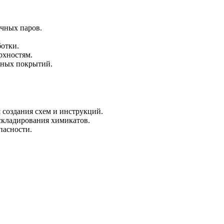
ичных паров.
ботки.
рхностям.
итных покрытий.
 создания схем и инструкций.
складирования химикатов.
пасности.