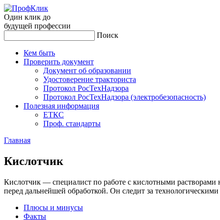
Один клик до
будущей
профессии
Поиск
Кем быть
Проверить документ
Документ об образовании
Удостоверение тракториста
Протокол РосТехНадзора
Протокол РосТехНадзора (электробезопасность)
Полезная информация
ЕТКС
Проф. стандарты
Главная
Кис­лотчик
Кислотчик — специалист по работе с кислотными растворами 
перед дальнейшей обработкой. Он следит за технологическими
Плюсы и минусы
Факты