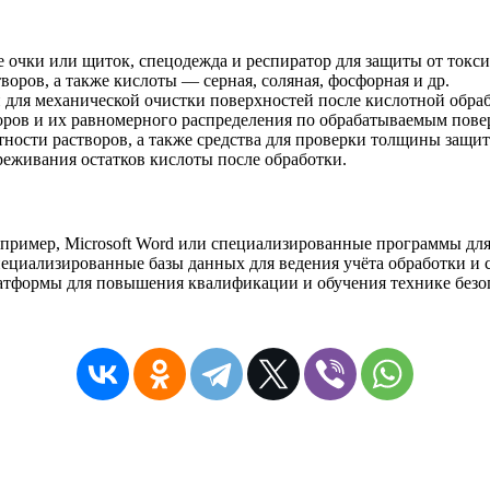
е очки или щиток, спецодежда и респиратор для защиты от токс
творов, а также кислоты — серная, соляная, фосфорная и др.
 для механической очистки поверхностей после кислотной обра
воров и их равномерного распределения по обрабатываемым пове
отности растворов, а также средства для проверки толщины защ
реживания остатков кислоты после обработки.
апример, Microsoft Word или специализированные программы для
пециализированные базы данных для ведения учёта обработки и 
латформы для повышения квалификации и обучения технике безо