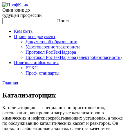
Один клик до
будущей
профессии
Поиск
Кем быть
Проверить документ
Документ об образовании
Удостоверение тракториста
Протокол РосТехНадзора
Протокол РосТехНадзора (электробезопасность)
Полезная информация
ЕТКС
Проф. стандарты
Главная
Ка­тали­затор­щик
Катализаторщик — специалист по приготовлению,
регенерации, контролю и загрузке катализаторов в
химических и нефтеперерабатывающих установках, а также
по обслуживанию каталитических кассет и реакторов. Он
проводит лабораторные анализы, следит за качеством