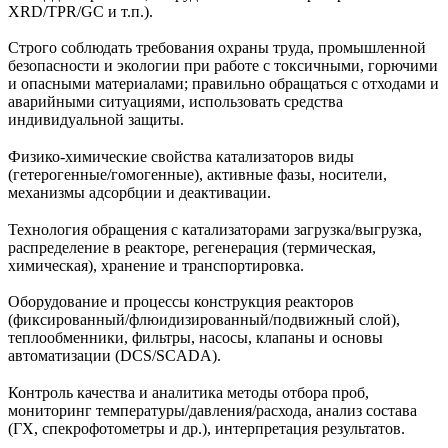
XRD/TPR/GC и т.п.).
Строго соблюдать требования охраны труда, промышленной
безопасности и экологии при работе с токсичными, горючими
и опасными материалами; правильно обращаться с отходами и
аварийными ситуациями, использовать средства
индивидуальной защиты.
Физико‑химические свойства катализаторов виды
(гетерогенные/гомогенные), активные фазы, носители,
механизмы адсорбции и деактивации.
Технология обращения с катализаторами загрузка/выгрузка,
распределение в реакторе, регенерация (термическая,
химическая), хранение и транспортировка.
Оборудование и процессы конструкция реакторов
(фиксированный/флюидизированный/подвижный слой),
теплообменники, фильтры, насосы, клапаны и основы
автоматизации (DCS/SCADA).
Контроль качества и аналитика методы отбора проб,
мониторинг температуры/давления/расхода, анализ состава
(ГХ, спекрофотометры и др.), интерпретация результатов.