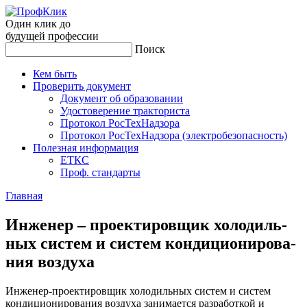
Один клик до
будущей
профессии
Поиск
Кем быть
Проверить документ
Документ об образовании
Удостоверение тракториста
Протокол РосТехНадзора
Протокол РосТехНадзора (электробезопасность)
Полезная информация
ЕТКС
Проф. стандарты
Главная
Ин­же­нер – про­ек­ти­ров­щик хо­лодиль­
ных сис­тем и сис­тем кон­ди­ци­они­рова­
ния воз­ду­ха
Инженер-проектировщик холодильных систем и систем
кондиционирования воздуха занимается разработкой и