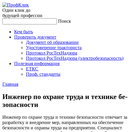
Один клик до
будущей
профессии
Поиск
Кем быть
Проверить документ
Документ об образовании
Удостоверение тракториста
Протокол РосТехНадзора
Протокол РосТехНадзора (электробезопасность)
Полезная информация
ЕТКС
Проф. стандарты
Главная
Ин­же­нер по ох­ра­не тру­да и тех­ни­ке бе­
зопас­ности
Инженер по охране труда и технике безопасности отвечает за
разработку и внедрение мер, направленных на обеспечение
безопасности и охраны труда на предприятии. Специалист