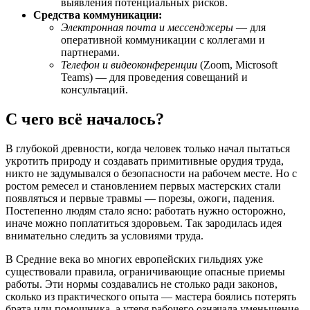
выявления потенциальных рисков.
Средства коммуникации:
Электронная почта и мессенджеры
— для
оперативной коммуникации с коллегами и
партнерами.
Телефон и видеоконференции
(Zoom, Microsoft
Teams) — для проведения совещаний и
консультаций.
С чего всё началось?
В глубокой древности, когда человек только начал пытаться
укротить природу и создавать примитивные орудия труда,
никто не задумывался о безопасности на рабочем месте. Но с
ростом ремесел и становлением первых мастерских стали
появляться и первые травмы — порезы, ожоги, падения.
Постепенно людям стало ясно: работать нужно осторожно,
иначе можно поплатиться здоровьем. Так зародилась идея
внимательно следить за условиями труда.
В Средние века во многих европейских гильдиях уже
существовали правила, ограничивающие опасные приемы
работы. Эти нормы создавались не столько ради законов,
сколько из практического опыта — мастера боялись потерять
брата или помощника, а утеря рабочего означала уменьшение