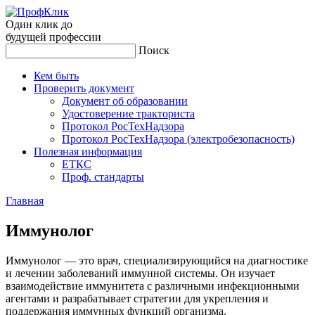
Один клик до
будущей
профессии
Поиск
Кем быть
Проверить документ
Документ об образовании
Удостоверение тракториста
Протокол РосТехНадзора
Протокол РосТехНадзора (электробезопасность)
Полезная информация
ЕТКС
Проф. стандарты
Главная
Им­му­нолог
Иммунолог — это врач, специализирующийся на диагностике
и лечении заболеваний иммунной системы. Он изучает
взаимодействие иммунитета с различными инфекционными
агентами и разрабатывает стратегии для укрепления и
поддержания иммунных функций организма.