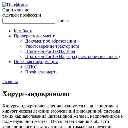
Один клик до
будущей
профессии
Поиск
Кем быть
Проверить документ
Документ об образовании
Удостоверение тракториста
Протокол РосТехНадзора
Протокол РосТехНадзора (электробезопасность)
Полезная информация
ЕТКС
Проф. стандарты
Главная
Хи­рург-эн­докри­нолог
Хирург-эндокринолог специализируется на диагностике и
хирургическом лечении заболеваний эндокринной системы,
таких как заболевания щитовидной железы, надпочечников и
поджелудочной железы. Он сочетает знания в области
эндокринологии и хирургии для оптимального лечения