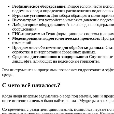
Геофизическое оборудование:
Гидрогеологи часто испол
подземных вод и определения расположения водоносных 
Буровые установки:
Для забора образцов и мониторинга
Пьезометры:
Эти устройства измеряют давление подземны
Лабораторное оборудование:
Анализ воды на содержани
оборудования.
ГИС-программы:
Геоинформационные системы (например
Моделирование гидрогеологических процессов:
Програ
изменений.
Программное обеспечение для обработки данных:
Стат
обработке и интерпретации собранных данных.
Средства дистанционного зондирования:
Спутниковые с
ландшафта, влияющих на водоносные горизонты.
Эти инструменты и программы позволяют гидрогеологам эффе
среды.
С чего всё началось?
Когда люди впервые задумались о воде под землёй, они и пред
но ее источники нельзя было найти на глаз. Мудрецы и знахари
Со временем, с развитием цивилизаций, появились первые поп
примитивные методы определения мест залегания вод. Искусст