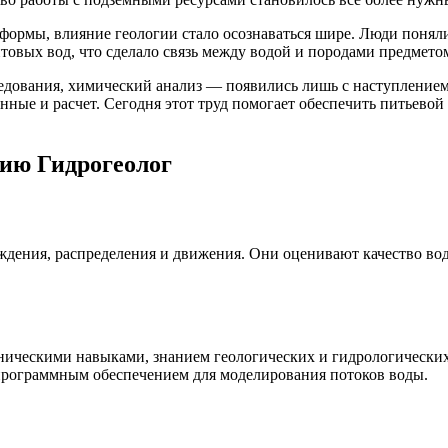
формы, влияние геологии стало осознаваться шире. Люди поняли,
овых вод, что сделало связь между водой и породами предмето
дования, химический анализ — появились лишь с наступлением
 данные и расчет. Сегодня этот труд помогает обеспечить питьев
сию Гидрогеолог
ждения, распределения и движения. Они оценивают качество во
хническими навыками, знанием геологических и гидрологическ
программным обеспечением для моделирования потоков воды.