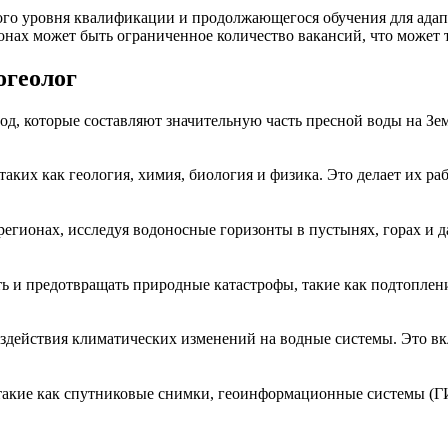
ого уровня квалификации и продолжающегося обучения для адап
нах может быть ограниченное количество вакансий, что может т
огеолог
д, которые составляют значительную часть пресной воды на Зем
 таких как геология, химия, биология и физика. Это делает их
регионах, исследуя водоносные горизонты в пустынях, горах и 
ь и предотвращать природные катастрофы, такие как подтоплени
действия климатических изменений на водные системы. Это вкл
такие как спутниковые снимки, геоинформационные системы (ГИ