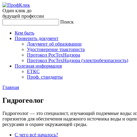
Один клик до
будущей
профессии
Поиск
Кем быть
Проверить документ
Документ об образовании
Удостоверение тракториста
Протокол РосТехНадзора
Протокол РосТехНадзора (электробезопасность)
Полезная информация
ЕТКС
Проф. стандарты
Главная
Гид­ро­ге­олог
Гидрогеолог — это специалист, изучающий подземные воды: их
горизонтов для обеспечения надежного источника воды и оцен
ресурсами и охране окружающей среды.
С чего всё началось?