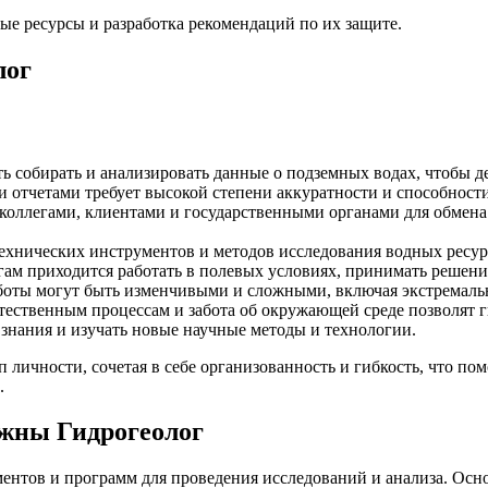
ые ресурсы и разработка рекомендаций по их защите.
лог
 собирать и анализировать данные о подземных водах, чтобы д
и отчетами требует высокой степени аккуратности и способност
коллегами, клиентами и государственными органами для обмена
хнических инструментов и методов исследования водных ресур
ам приходится работать в полевых условиях, принимать решения 
боты могут быть изменчивыми и сложными, включая экстремаль
тественным процессам и забота об окружающей среде позволят г
знания и изучать новые научные методы и технологии.
п личности, сочетая в себе организованность и гибкость, что п
.
жны Гидрогеолог
ментов и программ для проведения исследований и анализа. Осн