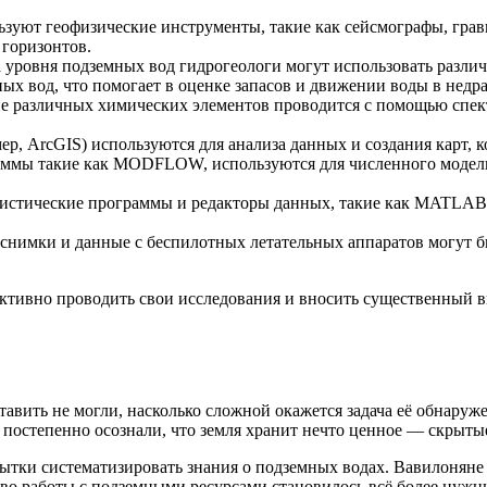
ьзуют геофизические инструменты, такие как сейсмографы, гра
горизонтов.
 уровня подземных вод гидрогеологи могут использовать разли
х вод, что помогает в оценке запасов и движении воды в недра
е различных химических элементов проводится с помощью спект
, ArcGIS) используются для анализа данных и создания карт, 
ммы такие как MODFLOW, используются для численного модели
истические программы и редакторы данных, такие как MATLAB и
нимки и данные с беспилотных летательных аппаратов могут б
ктивно проводить свои исследования и вносить существенный 
ставить не могли, насколько сложной окажется задача её обнару
 постепенно осознали, что земля хранит нечто ценное — скрытые
ытки систематизировать знания о подземных водах. Вавилоняне 
во работы с подземными ресурсами становилось всё более нужн