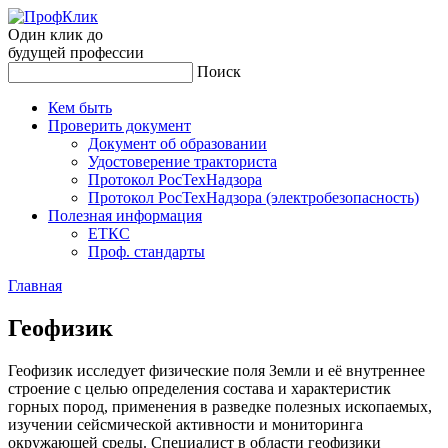
Один клик до
будущей
профессии
Поиск
Кем быть
Проверить документ
Документ об образовании
Удостоверение тракториста
Протокол РосТехНадзора
Протокол РосТехНадзора (электробезопасность)
Полезная информация
ЕТКС
Проф. стандарты
Главная
Ге­офи­зик
Геофизик исследует физические поля Земли и её внутреннее
строение с целью определения состава и характеристик
горных пород, применения в разведке полезных ископаемых,
изучении сейсмической активности и мониторинга
окружающей среды. Специалист в области геофизики