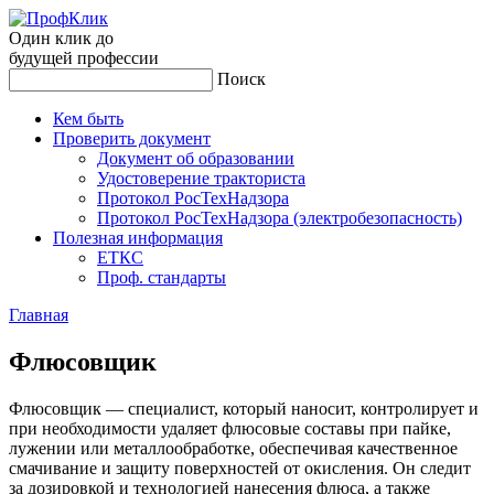
Один клик до
будущей
профессии
Поиск
Кем быть
Проверить документ
Документ об образовании
Удостоверение тракториста
Протокол РосТехНадзора
Протокол РосТехНадзора (электробезопасность)
Полезная информация
ЕТКС
Проф. стандарты
Главная
Флю­сов­щик
Флюсовщик — специалист, который наносит, контролирует и
при необходимости удаляет флюсовые составы при пайке,
лужении или металлообработке, обеспечивая качественное
смачивание и защиту поверхностей от окисления. Он следит
за дозировкой и технологией нанесения флюса, а также