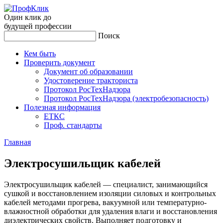
Один клик до
будущей
профессии
Поиск
Кем быть
Проверить документ
Документ об образовании
Удостоверение тракториста
Протокол РосТехНадзора
Протокол РосТехНадзора (электробезопасность)
Полезная информация
ЕТКС
Проф. стандарты
Главная
Элек­тро­сушиль­щик ка­белей
Электросушильщик кабелей — специалист, занимающийся
сушкой и восстановлением изоляции силовых и контрольных
кабелей методами прогрева, вакуумной или температурно-
влажностной обработки для удаления влаги и восстановления
диэлектрических свойств. Выполняет подготовку и