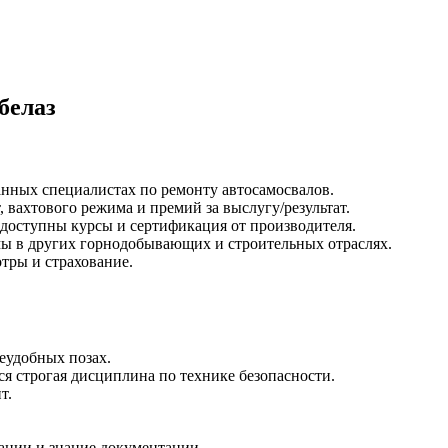
белаз
ных специалистах по ремонту автосамосвалов.
 вахтового режима и премий за выслугу/результат.
 доступны курсы и сертификация от производителя.
мы в других горнодобывающих и строительных отраслях.
тры и страхование.
неудобных позах.
ся строгая дисциплина по технике безопасности.
т.
ации и знание документации.