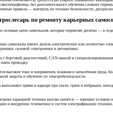
зкоспецифичны, без дополнительного обучения сложнее переква
тивные правила — контроль по технике безопасности, дисциплин
рослесарь по ремонту карьерных самосв
 и силовые цепи самосвалов, которые перевозят десятки — в отде
ые самосвалы имеют дизель-электрические или полностью элек
троники, силовой электроники и автоматики.
ота с бортовой диагностикой, CAN-шиной и специализированны
паять проводку.
ются высокие токи и напряжения, влажная и запылённая среда, 
ьной защиты и обучение по электробезопасности.
 выполняют прямо в карьере при пыли, грязи и вибрации, иногд
ктрике карьерной техники высоко ценятся — хорошие условия оп
зации и внедрении телематики и систем электрификации техники.