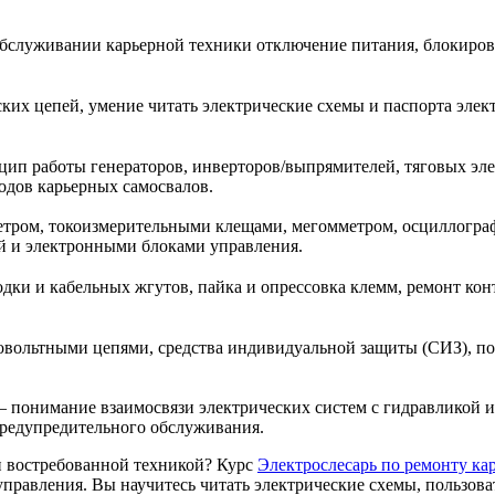
обслуживании карьерной техники отключение питания, блокиров
их цепей, умение читать электрические схемы и паспорта элек
ип работы генераторов, инверторов/выпрямителей, тяговых эле
одов карьерных самосвалов.
тром, токоизмерительными клещами, мегомметром, осциллограф
й и электронными блоками управления.
и и кабельных жгутов, пайка и опрессовка клемм, ремонт конта
вольтными цепями, средства индивидуальной защиты (СИЗ), пор
 понимание взаимосвязи электрических систем с гидравликой и
редупредительного обслуживания.
 востребованной техникой? Курс
Электрослесарь по ремонту ка
 управления. Вы научитесь читать электрические схемы, пользов