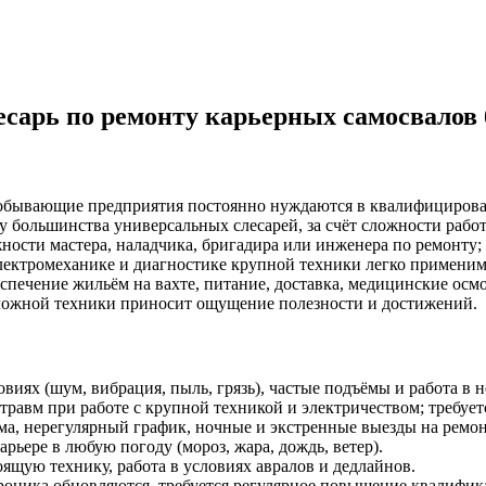
сарь по ремонту карьерных самосвалов 
обывающие предприятия постоянно нуждаются в квалифицирован
у большинства универсальных слесарей, за счёт сложности работ,
ости мастера, наладчика, бригадира или инженера по ремонту;
электромеханике и диагностике крупной техники легко примени
ечение жильём на вахте, питание, доставка, медицинские осмо
сложной техники приносит ощущение полезности и достижений.
иях (шум, вибрация, пыль, грязь), частые подъёмы и работа в 
травм при работе с крупной техникой и электричеством; требует
а, нерегулярный график, ночные и экстренные выезды на ремон
ьере в любую погоду (мороз, жара, дождь, ветер).
ящую технику, работа в условиях авралов и дедлайнов.
роника обновляются, требуется регулярное повышение квалифик