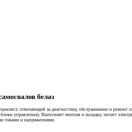
а­мос­ва­лов бе­лаз
ециалист, отвечающий за диагностику, обслуживание и ремонт 
и блоки управления). Выполняет монтаж и наладку, читает элект
ми токами и напряжениями.