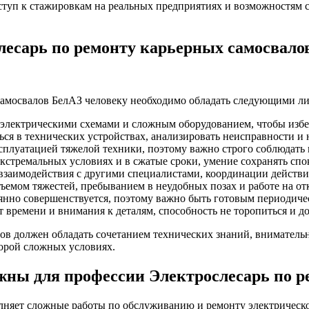
ступ к стажировкам на реальных предприятиях и возможностям с
есарь по ремонту карьерных самосвалов
самосвалов БелАЗ человеку необходимо обладать следующими ли
электрическими схемами и сложным оборудованием, чтобы избе
ся в технических устройствах, анализировать неисправности и
ксплуатацией тяжелой техники, поэтому важно строго соблюдать
кстремальных условиях и в сжатые сроки, умение сохранять спо
взаимодействия с другими специалистами, координации действ
дъемом тяжестей, пребыванием в неудобных позах и работе на о
нно совершенствуется, поэтому важно быть готовым периодичес
времени и внимания к деталям, способность не торопиться и до
лов должен обладать сочетанием технических знаний, вниматель
орой сложных условиях.
ны для профессии Электрослесарь по ре
лняет сложные работы по обслуживанию и ремонту электрическо