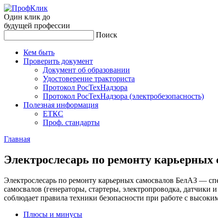
Один клик до
будущей
профессии
Поиск
Кем быть
Проверить документ
Документ об образовании
Удостоверение тракториста
Протокол РосТехНадзора
Протокол РосТехНадзора (электробезопасность)
Полезная информация
ЕТКС
Проф. стандарты
Главная
Элек­трос­ле­сарь по ре­мон­ту карь­ер­ных с
Электрослесарь по ремонту карьерных самосвалов БелАЗ — сп
самосвалов (генераторы, стартеры, электропроводка, датчики 
соблюдает правила техники безопасности при работе с высоки
Плюсы и минусы