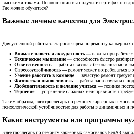
высокими токами. По окончании вы получите сертификат и до
Где можно обучиться?
Важные личные качества для Электросл
Для успешной работы электрослесарем по ремонту карьерных 
Внимательность и аккуратность
— важны при работе с 
Техническое мышление
— способность быстро разбирать
Ответственность
— работа связана с безопасностью и э
Стрессоустойчивость
— ремонт может потребоваться в э
Умение работать в команде
— зачастую ремонт требует 
Физическая выносливость
— работа часто связана с по
Любознательность и желание учиться
— техника постоя
Терпение
— устранение сложных неисправностей требует 
Таким образом, электрослесарь по ремонту карьерных самосва
психологической устойчивостью для работы в динамичных и п
Какие инструменты или программы нуж
Электрослесарь по ремонту карьерных самосвалов БелАЗ выпо