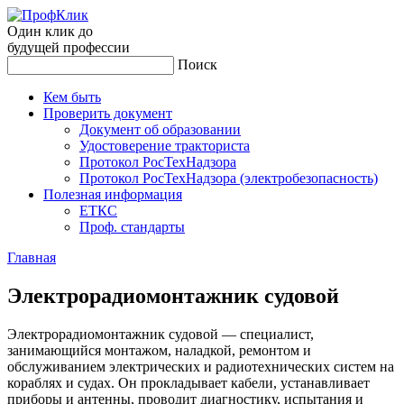
Один клик до
будущей
профессии
Поиск
Кем быть
Проверить документ
Документ об образовании
Удостоверение тракториста
Протокол РосТехНадзора
Протокол РосТехНадзора (электробезопасность)
Полезная информация
ЕТКС
Проф. стандарты
Главная
Элек­тро­ради­омон­тажник су­довой
Электрорадиомонтажник судовой — специалист,
занимающийся монтажом, наладкой, ремонтом и
обслуживанием электрических и радиотехнических систем на
кораблях и судах. Он прокладывает кабели, устанавливает
приборы и антенны, проводит диагностику, испытания и