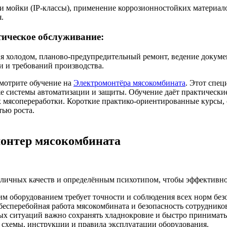
 и мойки (IP-классы), применение коррозионностойких материал
.
ическое обслуживание:
ия холодом, планово-предупредительный ремонт, ведение докуме
и и требований производства.
мотрите обучение на
Электромонтёра мясокомбината
. Этот спец
кже системы автоматизации и защиты. Обучение даёт практическ
ях мясопереработки. Короткие практико-ориентированные курсы,
тью роста.
онтер мясокомбината
личных качеств и определённым психотипом, чтобы эффективно 
им оборудованием требует точности и соблюдения всех норм без
бесперебойная работа мясокомбината и безопасность сотруднико
ых ситуаций важно сохранять хладнокровие и быстро принимат
 схемы, инструкции и правила эксплуатации оборудования.