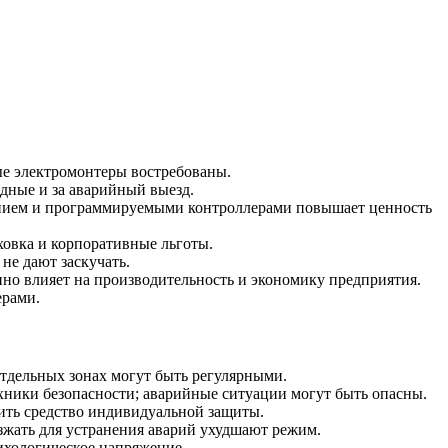
е электромонтеры востребованы.
дные и за аварийный выезд.
анием и программируемыми контроллерами повышает ценность
ховка и корпоративные льготы.
не дают заскучать.
но влияет на производительность и экономику предприятия.
ерами.
тдельных зонах могут быть регулярными.
ники безопасности; аварийные ситуации могут быть опасны.
ить средство индивидуальной защиты.
зжать для устранения аварий ухудшают режим.
ихологическое напряжение.