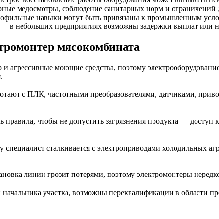
ные медосмотры, соблюдение санитарных норм и ограничений д
фильные навыки могут быть привязаны к промышленным услови
— в небольших предприятиях возможны задержки выплат или не
тромонтер мясокомбината
 и агрессивные моющие средства, поэтому электрооборудование 
.
ботают с ПЛК, частотными преобразователями, датчиками, прив
ь правила, чтобы не допустить загрязнения продукта — доступ 
у специалист сталкивается с электроприводами холодильных аг
тановка линии грозит потерями, поэтому электромонтеры нередк
ли начальника участка, возможны переквалификации в области 