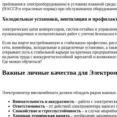
требования к электрооборудованию в условиях влажной среды
(HACCP и отраслевые нормы) при обслуживании оборудования
Холодильные установки, вентиляция и профилакт
электрические цепи компрессоров, систем оттайки и управлен
пусконаладочных и испытательных работ с учетом безопасност
Если вы ищете востребованную и стабильную профессию, расс
сети, конвейеры, холодильные и разделочные установки, а та
открывает путь к стабильной карьере на крупных предприяти
на рынок труда с конкурентоспособной зарплатой и возможнос
Где можно обучиться?
Важные личные качества для Электром
Электромонтер мясокомбината должен обладать рядом важных 
Внимательность и аккуратность
– работа с электрическ
Ответственность
– от действий электромонтера зависит 
Спокойствие и стрессоустойчивость
– в случае аварийн
Хорошая техническая память
– необходимо запоминать