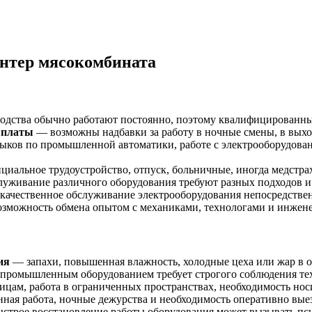
нтер мясокомбината
дства обычно работают постоянно, поэтому квалифицированны
ыплаты
— возможны надбавки за работу в ночные смены, в выхо
ыков по промышленной автоматики, работе с электрооборудов
иальное трудоустройство, отпуск, больничные, иногда медстра
уживание различного оборудования требуют разных подходов и 
качественное обслуживание электрооборудования непосредствен
зможность обмена опытом с механиками, технологами и инжен
ия
— запахи, повышенная влажность, холодные цеха или жар в о
 промышленным оборудованием требует строгого соблюдения тех
цам, работа в ограниченных пространствах, необходимость нос
ная работа, ночные дежурства и необходимость оперативно вые
ыстрое восстановление работы оборудования может вызывать пс