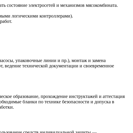
ь состояние электросетей и механизмов мясокомбината.
мыми логическими контроллерами).
работ.
насосы, упаковочные линии и пр.), монтаж и замена
т, ведение технической документации и своевременное
ческое образование, прохождение инструктажей и аттестация
еобходимые бланки по технике безопасности и допуска в
аботки.
пользование средств индивидуальной защиты —