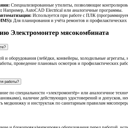
ания:
Специализированные утилиты, позволяющие контролироват
:
Например, AutoCAD Electrical или аналогичные программы.
автоматизации:
Используется при работе с ПЛК (программируе
MMS):
Для планирования и учёта ремонтов и профилактических 
сию Электромонтер мясокомбината
те?
й и оборудования (лебёдки, конвейеры, холодильные агрегаты, 
аботы, проведение плановых осмотров и профилактических рабо
ля работы?
вание по специальности «электромонтёр» или аналогичное техни
становками), наличие действующих удостоверений и допусков, н
ать медкнижку и инструктаж по санитарным правилам мясоперер
чение и блокировка/маркировка оборудования перед работой, ис