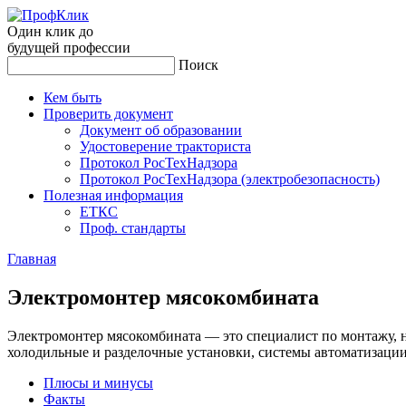
Один клик до
будущей
профессии
Поиск
Кем быть
Проверить документ
Документ об образовании
Удостоверение тракториста
Протокол РосТехНадзора
Протокол РосТехНадзора (электробезопасность)
Полезная информация
ЕТКС
Проф. стандарты
Главная
Элек­тро­мон­тер мя­соком­би­ната
Электромонтер мясокомбината — это специалист по монтажу, н
холодильные и разделочные установки, системы автоматизаци
Плюсы и минусы
Факты