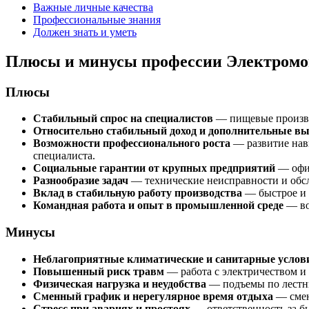
Важные личные качества
Профессиональные знания
Должен знать и уметь
Плюсы и минусы профессии Электромо
Плюсы
Стабильный спрос на специалистов
— пищевые произво
Относительно стабильный доход и дополнительные в
Возможности профессионального роста
— развитие нав
специалиста.
Социальные гарантии от крупных предприятий
— офиц
Разнообразие задач
— технические неисправности и обсл
Вклад в стабильную работу производства
— быстрое и 
Командная работа и опыт в промышленной среде
— во
Минусы
Неблагоприятные климатические и санитарные услов
Повышенный риск травм
— работа с электричеством и
Физическая нагрузка и неудобства
— подъемы по лестни
Сменный график и нерегулярное время отдыха
— смен
Стресс при авариях и простоях
— ответственность за б