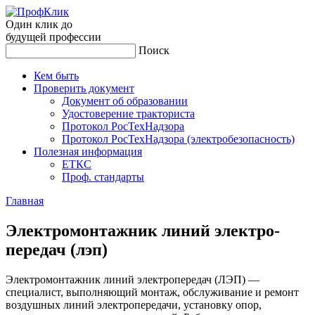
Один клик до
будущей
профессии
Поиск
Кем быть
Проверить документ
Документ об образовании
Удостоверение тракториста
Протокол РосТехНадзора
Протокол РосТехНадзора (электробезопасность)
Полезная информация
ЕТКС
Проф. стандарты
Главная
Элек­тро­мон­тажник ли­ний элек­тро­
пере­дач (лэп)
Электромонтажник линий электропередач (ЛЭП) —
специалист, выполняющий монтаж, обслуживание и ремонт
воздушных линий электропередачи, установку опор,