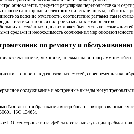
тро обновляется, требуется регулярная переподготовка и серти
строгие санитарные и электротехнические нормы, работать в р
ость за ведение отчетности, соответствие регламентам и станд
я диагностика и точная настройка мелких компонентов.
больших населённых пунктах может быть меньше возможностей 
ными средами и необходимость соблюдения мер биобезопасности
тромеханик по ремонту и обслуживанию
ния в электронике, механике, пневматике и программном обесп
циентов точность подачи газовых смесей, своевременная калиб
ервисное обслуживание и экстренные выезды могут требоваться
имо базового техобразования востребованы авторизованные кур
60601, ISO 13485).
ное ПО, сенсорные интерфейсы и сетевые функции требуют нав