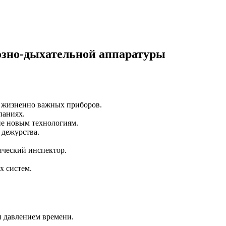
озно-дыхательной аппаратуры
 жизненно важных приборов.
паниях.
е новым технологиям.
 дежурства.
ический инспектор.
х систем.
и давлением времени.