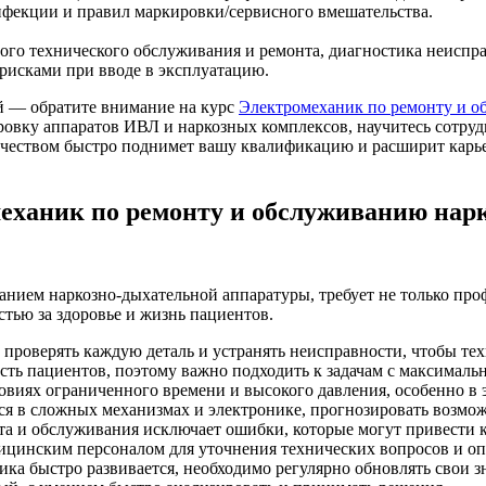
нфекции и правил маркировки/сервисного вмешательства.
го технического обслуживания и ремонта, диагностика неисправ
рисками при вводе в эксплуатацию.
й — обратите внимание на курс
Электромеханик по ремонту и о
ровку аппаратов ИВЛ и наркозных комплексов, научитесь сотруд
ничеством быстро поднимет вашу квалификацию и расширит карь
еханик по ремонту и обслуживанию нар
нием наркозно-дыхательной аппаратуры, требует не только про
стью за здоровье и жизнь пациентов.
проверять каждую деталь и устранять неисправности, чтобы техн
ость пациентов, поэтому важно подходить к задачам с максималь
ловиях ограниченного времени и высокого давления, особенно в 
ься в сложных механизмах и электронике, прогнозировать возм
та и обслуживания исключает ошибки, которые могут привести 
ицинским персоналом для уточнения технических вопросов и оп
ка быстро развивается, необходимо регулярно обновлять свои з