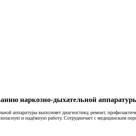
ва­нию нар­козно-ды­хатель­ной ап­па­рату­р
ьной аппаратуры выполняет диагностику, ремонт, профилактич
езопасную и надёжную работу. Сотрудничает с медицинским пер