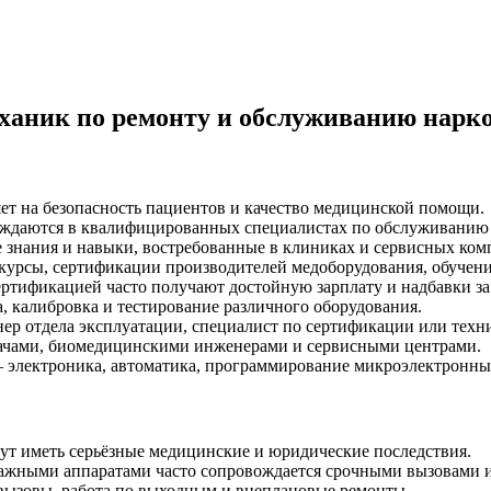
аник по ремонту и обслуживанию нарк
ет на безопасность пациентов и качество медицинской помощи.
уждаются в квалифицированных специалистах по обслуживанию
 знания и навыки, востребованные в клиниках и сервисных ком
рсы, сертификации производителей медоборудования, обучени
ртификацией часто получают достойную зарплату и надбавки за
, калибровка и тестирование различного оборудования.
ер отдела эксплуатации, специалист по сертификации или техн
врачами, биомедицинскими инженерами и сервисными центрами.
 электроника, автоматика, программирование микроэлектронны
т иметь серьёзные медицинские и юридические последствия.
важными аппаратами часто сопровождается срочными вызовами 
ызовы, работа по выходным и внеплановые ремонты.