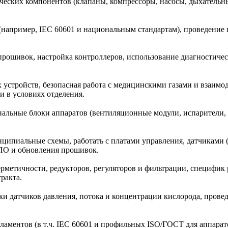
еских компонентов (клапаны, компрессоры, насосы, дыхательны
(например, IEC 60601 и национальным стандартам), проведение 
рошивок, настройка контроллеров, использование диагностиче
устройств, безопасная работа с медицинскими газами и взаимо
и в условиях отделения.
альные блоки аппаратов (вентиляционные модули, испарители, 
нципиальные схемы, работать с платами управления, датчиками 
 ПО и обновления прошивок.
рметичности, редукторов, регуляторов и фильтрации, специфик р
ракта.
ки датчиков давления, потока и концентрации кислорода, прове
ламентов (в т.ч. IEC 60601 и профильных ISO/ГОСТ для аппарат