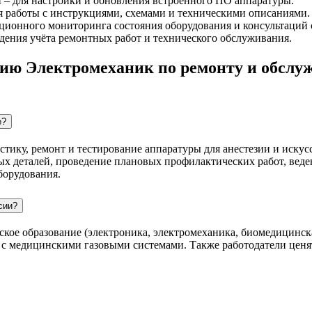
ы
– для настройки и обновления встроенного ПО аппаратуры.
я работы с инструкциями, схемами и техническими описаниями.
ционного мониторинга состояния оборудования и консультаций 
едения учёта ремонтных работ и технического обслуживания.
сию Электромеханик по ремонту и обсл
е?
тику, ремонт и тестирование аппаратуры для анестезии и искус
ых деталей, проведение плановых профилактических работ, вед
борудования.
сии?
еское образование (электроника, электромеханика, биомедицин
те с медицинскими газовыми системами. Также работодатели цен