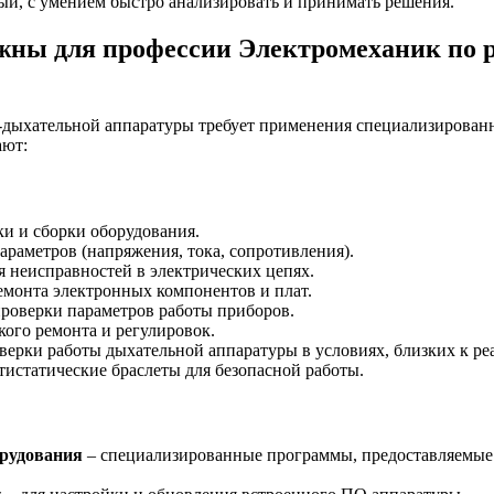
й, с умением быстро анализировать и принимать решения.
ны для профессии Электромеханик по р
-дыхательной аппаратуры требует применения специализирован
ают:
ки и сборки оборудования.
араметров (напряжения, тока, сопротивления).
я неисправностей в электрических цепях.
емонта электронных компонентов и плат.
проверки параметров работы приборов.
кого ремонта и регулировок.
верки работы дыхательной аппаратуры в условиях, близких к ре
нтистатические браслеты для безопасной работы.
орудования
– специализированные программы, предоставляемые