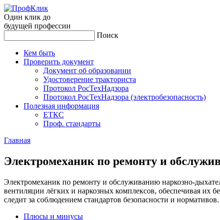
Один клик до
будущей
профессии
Поиск
Кем быть
Проверить документ
Документ об образовании
Удостоверение тракториста
Протокол РосТехНадзора
Протокол РосТехНадзора (электробезопасность)
Полезная информация
ЕТКС
Проф. стандарты
Главная
Элек­тро­меха­ник по ре­мон­ту и об­слу­жи
Электромеханик по ремонту и обслуживанию наркозно-дыхател
вентиляции лёгких и наркозных комплексов, обеспечивая их б
следит за соблюдением стандартов безопасности и нормативов.
Плюсы и минусы