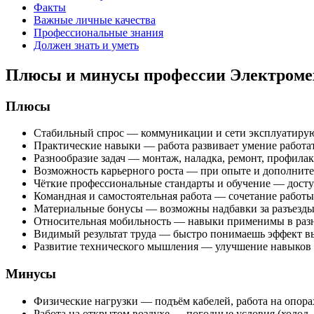
Факты
Важные личные качества
Профессиональные знания
Должен знать и уметь
Плюсы и минусы профессии Электромех
Плюсы
Стабильный спрос — коммуникации и сети эксплуатирую
Практические навыки — работа развивает умение работат
Разнообразие задач — монтаж, наладка, ремонт, профилак
Возможность карьерного роста — при опыте и дополните
Чёткие профессиональные стандарты и обучение — досту
Командная и самостоятельная работа — сочетание работы
Материальные бонусы — возможны надбавки за разъезды, 
Относительная мобильность — навыки применимы в разны
Видимый результат труда — быстро понимаешь эффект вып
Развитие технического мышления — улучшение навыков 
Минусы
Физические нагрузки — подъём кабелей, работа на опора
Работа на открытом воздухе — погодные условия (холод, 