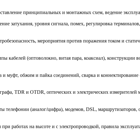
составление принципиальных и монтажных схем, ведение эксплу
ение затухания, уровня сигнала, помех, регулировка терминалов
робезопасность, мероприятия против поражения током и статиче
ы кабелей (оптоволокно, витая пара, коаксиал), конструкции 
и муфт, обжим и пайка соединений, сварка и коннектирование оп
ографа, TDR и OTDR, оптических и электрических измерителей 
ы телефонии (аналог/цифра), модемов, DSL, маршрутизаторов, 
и при работах на высоте и с электропроводкой, правила эксплу