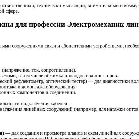
 ответственный, технически мыслящий, внимательный и коммун
ой сфере.
ны для профессии Электромеханик лине
ными сооружениями связи и абонентскими устройствами, необх
(напряжение, ток, сопротивление).
ъемами, в том числе обжимка проводов и коннекторов.
еский рефлектометр, оптический тестер) — для диагностики вол
онтажа и демонтажа оборудования.
ронных компонентов и соединений.
ильности подключения кабелей.
 натяжения линейных сооружений (например, для натяжки опто
я)
— для создания и просмотра планов и схем линейных сооруж
пециализированное ПО производителей оборудования связи.