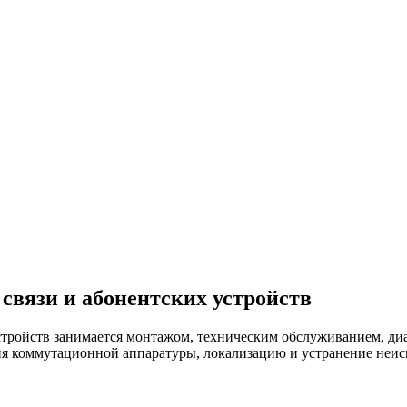
свя­зи и або­нент­ских ус­трой­ств
тройств занимается монтажом, техническим обслуживанием, диа
я коммутационной аппаратуры, локализацию и устранение неисп