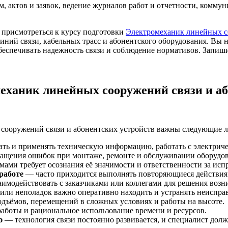
м, актов и заявок, ведение журналов работ и отчетности, комм
присмотреться к курсу подготовки
Электромеханик линейных с
линий связи, кабельных трасс и абонентского оборудования. Вы
обеспечивать надежность связи и соблюдение нормативов. Запиши
еханик линейных сооружений связи и аб
сооружений связи и абонентских устройств важны следующие ли
ть и применять техническую информацию, работать с электрич
ащения ошибок при монтаже, ремонте и обслуживании оборудов
ми требует осознания её значимости и ответственности за испр
работе
— часто приходится выполнять повторяющиеся действия 
аимодействовать с заказчиками или коллегами для решения воз
или неполадок важно оперативно находить и устранять неиспра
одъёмов, перемещений в сложных условиях и работы на высоте.
боты и рациональное использование времени и ресурсов.
ю
— технология связи постоянно развивается, и специалист долж