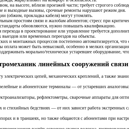
вом, на высоте, вблизи проезжей части; требует строгого соблю
 и выходные вызовы, срочные ремонты нарушают режим дня.
и (обжим, прокладка кабеля) могут утомлять.
льным простоям связи и жалобам абонентов; стресс при критиче
 стандарты обновляются, нужно повышать квалификацию.
 перехода в проектирование или управление требуется дополни
 выездов или временных переездов на объекты.
ких и монтажных процессов постепенно автоматизируется, что 
ры оплата может быть невысокой, особенно в мелких организация
ддерживать морально/технически устаревшее оборудование, что
тромеханик линейных сооружений связи 
у электрических цепей, механических креплений, а также знан
елейные и абонентские терминалы — от устаревших аналоговых
ектроанализаторы, рефлектометры, сварочные аппараты для опт
х и стихийных бедствиях — от них зависит работа экстренных с
порах и в траншеях, но также общаются с абонентами при настр
ктромехаников растёт; освоение сварки волокна, тестирования 