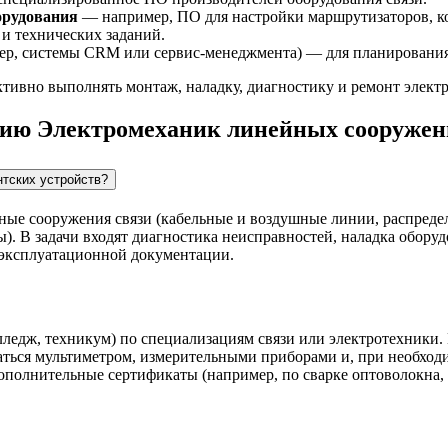
орудования
— например, ПО для настройки маршрутизаторов, ко
и технических заданий.
р, системы CRM или сервис-менеджмента) — для планирования 
тивно выполнять монтаж, наладку, диагностику и ремонт электр
сию Электромеханик линейных сооружени
тских устройств?
ные сооружения связи (кабельные и воздушные линии, распреде
). В задачи входят диагностика неисправностей, наладка оборуд
 эксплуатационной документации.
лледж, техникум) по специализациям связи или электротехники.
ваться мультиметром, измерительными приборами и, при необхо
ополнительные сертификаты (например, по сварке оптоволокна, р