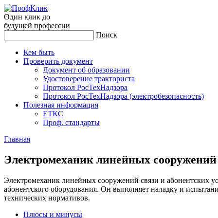
Один клик до
будущей
профессии
Поиск
Кем быть
Проверить документ
Документ об образовании
Удостоверение тракториста
Протокол РосТехНадзора
Протокол РосТехНадзора (электробезопасность)
Полезная информация
ЕТКС
Проф. стандарты
Главная
Элек­тро­меха­ник ли­ней­ных со­ору­жений 
Электромеханик линейных сооружений связи и абонентских ус
абонентского оборудования. Он выполняет наладку и испытани
технических нормативов.
Плюсы и минусы