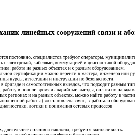
аник линейных сооружений связи и або
тся постоянно, специалистов требуют операторы, муниципалит
ь с электрикой, кабелями, коммутацией и диагностикой оборудо
тика; работа на разных объектах и с разным оборудованием.
льной сертификации можно перейти в мастера, инженера или ру
пны курсы, аттестации и инструкции по безопасности.
 в бригаде и самостоятельных выездов, что подходит разным ти
работу в ночное время и аварийные выезды, оплата по нарядам
х регионах и на разных объектах, можно найти работу в частн
олненной работы (восстановлена связь, заработало оборудован
диагностики, логики и понимания сетевых процессов.
х, длительные стояния и наклоны; требуется выносливость.
дождь, жара) влияют на комфорт и безопасность.