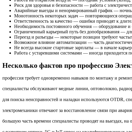
Риск для здоровья и безопасности — работа с электричест
Аварийные выезды и ненормированный график — ночные
Монотонность некоторых задач — повторяющиеся операци
Ответственность за качество — ошибки приводят к длите
Необходимость постоянного обучения — оборудование и
Ограниченный карьерный путь без допобразования — для
Переезд и разъезды — некоторые позиции требуют частых
Возможное влияние автоматизации — часть диагностичес
Не всегда высокие стартовые зарплаты — в начале карье
Работа с устаревшими системами — иногда приходится по
Несколько фактов про профессию Элек
профессия требует одновременно навыков по монтажу и ремонт
специалисты обслуживают медные линии, оптоволокно, радиор
для поиска неисправностей и наладки используются OTDR, сп
электромеханики отвечают за восстановление связи при авария
большую часть времени специалисты проводят на выездах, на о
с развитием оптики, 5G и IoT спрос на квалифицированных эле