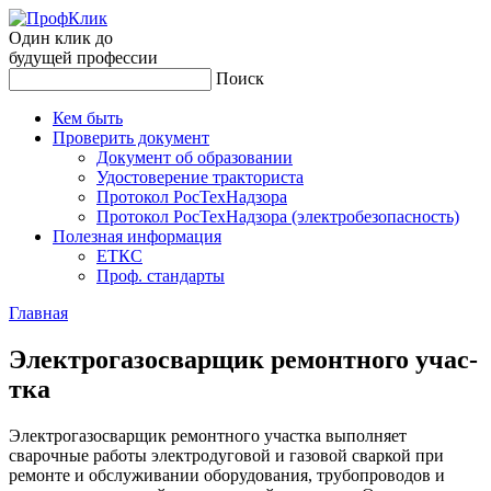
Один клик до
будущей
профессии
Поиск
Кем быть
Проверить документ
Документ об образовании
Удостоверение тракториста
Протокол РосТехНадзора
Протокол РосТехНадзора (электробезопасность)
Полезная информация
ЕТКС
Проф. стандарты
Главная
Элек­тро­газос­варщик ре­мон­тно­го учас­
тка
Электрогазосварщик ремонтного участка выполняет
сварочные работы электродуговой и газовой сваркой при
ремонте и обслуживании оборудования, трубопроводов и