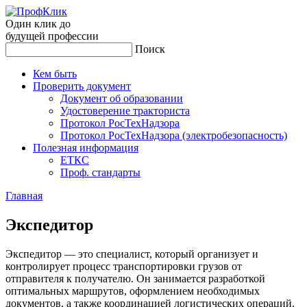
Один клик до
будущей
профессии
Поиск
Кем быть
Проверить документ
Документ об образовании
Удостоверение тракториста
Протокол РосТехНадзора
Протокол РосТехНадзора (электробезопасность)
Полезная информация
ЕТКС
Проф. стандарты
Главная
Эк­спе­дитор
Экспедитор — это специалист, который организует и
контролирует процесс транспортировки грузов от
отправителя к получателю. Он занимается разработкой
оптимальных маршрутов, оформлением необходимых
документов, а также координацией логистических операций.