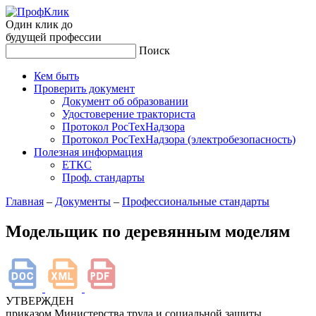
Один клик до
будущей
профессии
Поиск
Кем быть
Проверить документ
Документ об образовании
Удостоверение тракториста
Протокол РосТехНадзора
Протокол РосТехНадзора (электробезопасность)
Полезная информация
ЕТКС
Проф. стандарты
Главная
–
Документы
–
Профессиональные стандарты
Модельщик по деревянным моделям
УТВЕРЖДЕН
приказом Министерства труда и социальной защиты