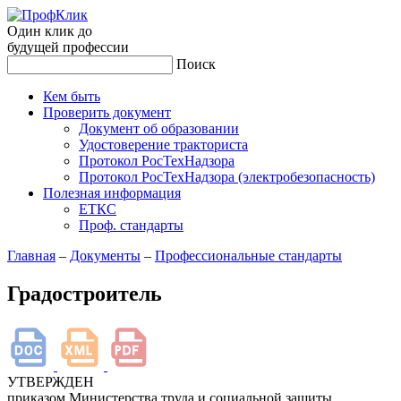
Один клик до
будущей
профессии
Поиск
Кем быть
Проверить документ
Документ об образовании
Удостоверение тракториста
Протокол РосТехНадзора
Протокол РосТехНадзора (электробезопасность)
Полезная информация
ЕТКС
Проф. стандарты
Главная
–
Документы
–
Профессиональные стандарты
Градостроитель
УТВЕРЖДЕН
приказом Министерства труда и социальной защиты