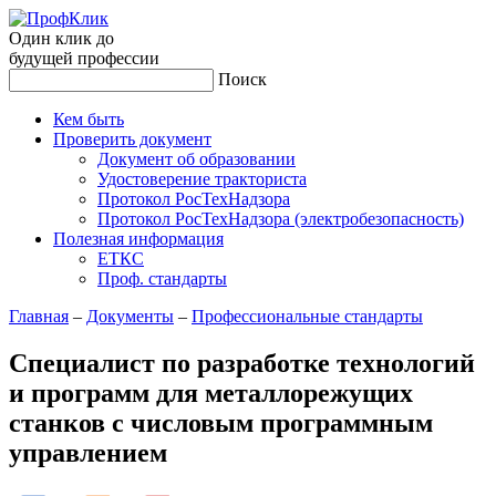
Один клик до
будущей
профессии
Поиск
Кем быть
Проверить документ
Документ об образовании
Удостоверение тракториста
Протокол РосТехНадзора
Протокол РосТехНадзора (электробезопасность)
Полезная информация
ЕТКС
Проф. стандарты
Главная
–
Документы
–
Профессиональные стандарты
Специалист по разработке технологий
и программ для металлорежущих
станков с числовым программным
управлением