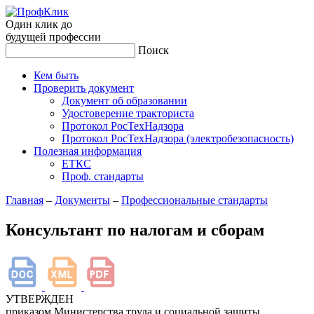
Один клик до
будущей
профессии
Поиск
Кем быть
Проверить документ
Документ об образовании
Удостоверение тракториста
Протокол РосТехНадзора
Протокол РосТехНадзора (электробезопасность)
Полезная информация
ЕТКС
Проф. стандарты
Главная
–
Документы
–
Профессиональные стандарты
Консультант по налогам и сборам
УТВЕРЖДЕН
приказом Министерства труда и социальной защиты