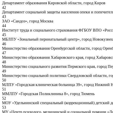
Департамент образования Кировской области, город Киров
42
Департамент социальной защиты населения опеки и попечител
43
ЗАО «Сандоз», город Москва
44
Институт труда и социального страхования ФГБОУ ВПО «Росси
45
МБЛПУ «Зональный перинатальный центр», город Новокузнецк
46
Министерство образования Оренбургской области, город Орен
47
Министерство образования Хабаровского края, город Хабаровс
48
Министерство социального развития Пермского края, город П
49
Министерство социальной политики Свердловской области, го
50
МЛПУ «Городская клиническая больница 39», город Нижний 
51
ММЛПУ «Городская Поликлиника 8», город Тюмень
52
МОУ «Удельнинский специальный (коррекционный) детский дом 
53
МУ «Центр психолого, медицинской и социальной помощи «До