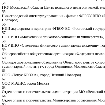
54
ГКУ Московской области Центр психолого-педагогической, ме
55
Нижегородский институт управления - филиал ФГБОУ ВПО «Ро
Новгород
56
НИИ акушерства и педиатрии ФГБОУ ВО «Ростовский государс
57
НОУ ВПО «Московский психолого-социальный университет», 
58
НОУ ВПО «Столичная финансово-гуманитарная академия», го
59
Общероссийская общественная организация «Федерация психол
60
Одинцовское зональное объединение Областного центра сопр
гуманитарный институт», город Одинцово, Московская област
61
ООО «Тонус КРОХА», город Нижний Новгород
62
ООО МЭДИС, город Москва
63
Отдел опеки и попечительства администрации МО «Вельский м
64
Отдел опеки и попечительства Министерства образования Мос
65