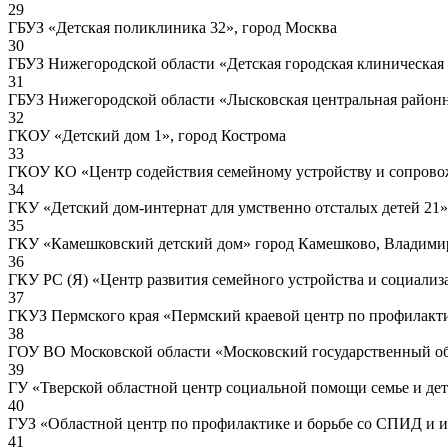
29
ГБУЗ «Детская поликлиника 32», город Москва
30
ГБУЗ Нижегородской области «Детская городская клиническая
31
ГБУЗ Нижегородской области «Лысковская центральная районн
32
ГКОУ «Детский дом 1», город Кострома
33
ГКОУ КО «Центр содействия семейному устройству и сопрово
34
ГКУ «Детский дом-интернат для умственно отсталых детей 21
35
ГКУ «Камешковский детский дом» город Камешково, Владимир
36
ГКУ РС (Я) «Центр развития семейного устройства и социализа
37
ГКУЗ Пермского края «Пермский краевой центр по профилакт
38
ГОУ ВО Московской области «Московский государственный об
39
ГУ «Тверской областной центр социальной помощи семье и дет
40
ГУЗ «Областной центр по профилактике и борьбе со СПИД и 
41