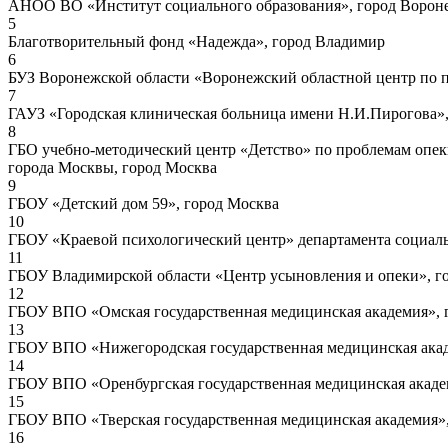
АНОО ВО «Институт социального образования», город Ворон
5
Благотворительный фонд «Надежда», город Владимир
6
БУЗ Воронежской области «Воронежский областной центр по 
7
ГАУЗ «Городская клиническая больница имени Н.И.Пирогова»,
8
ГБО учебно-методический центр «Детство» по проблемам опеки
города Москвы, город Москва
9
ГБОУ «Детский дом 59», город Москва
10
ГБОУ «Краевой психологический центр» департамента социаль
11
ГБОУ Владимирской области «Центр усыновления и опеки», г
12
ГБОУ ВПО «Омская государственная медицинская академия», 
13
ГБОУ ВПО «Нижегородская государственная медицинская ака
14
ГБОУ ВПО «Оренбургская государственная медицинская акаде
15
ГБОУ ВПО «Тверская государственная медицинская академия»,
16