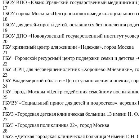
ГБОУ ВПО «Южно-Уральский государственный медицинский ун
17
ГБОУ города Москвы «Центр психолого-медико-социального с
18
ГБОУ для детей-сирот и детей, оставшихся без попечения род
19
ГБОУ ДПО «Новокузнецкий государственный институт усоверше
20
ГБУ кризисный центр для женщин «Надежда», город Москва
21
ГБУ «Городской ресурсный центр поддержки семьи и детства «
22
ГБУ «СРЦ для несовершеннолетних «Хорошево-Мневники», г
23
ГБУ Владимирской области «Центр усыновления и опеки», го
24
ГБУ города Москвы «Центр содействия семейному воспитанию
25
ГБУВУ «Социальный приют для детей и подростков», деревня 
26
ГБУЗ «Городская детская клиническая больница 13 имени Н. Ф
27
ГБУЗ «Городская поликлиника 22», город Москва
28
ГБУЗ «Детская городская клиническая больница 9 имени Г. Н. 