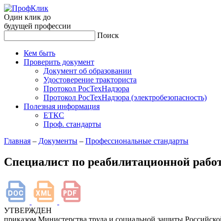
Один клик до
будущей
профессии
Поиск
Кем быть
Проверить документ
Документ об образовании
Удостоверение тракториста
Протокол РосТехНадзора
Протокол РосТехНадзора (электробезопасность)
Полезная информация
ЕТКС
Проф. стандарты
Главная
–
Документы
–
Профессиональные стандарты
Специалист по реабилитационной работ
УТВЕРЖДЕН
приказом Министерства труда и социальной защиты Российск