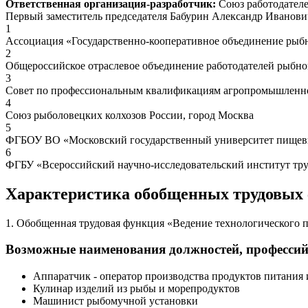
Ответственная организация-разработчик:
Союз работодател
Первый заместитель председателя Бабурин Александр Иванови
1
Ассоциация «Государственно-кооперативное объединение рыбн
2
Общероссийское отраслевое объединение работодателей рыбн
3
Совет по профессиональным квалификациям агропромышленно
4
Союз рыболовецких колхозов России, город Москва
5
ФГБОУ ВО «Московский государственный университет пищевы
6
ФГБУ «Всероссийский научно-исследовательский институт тру
Характеристика обобщенных трудовых
1. Обобщенная трудовая функция «Ведение технологического п
Возможные наименования должностей, професси
Аппаратчик - оператор производства продуктов питания 
Кулинар изделий из рыбы и морепродуктов
Машинист рыбомучной установки