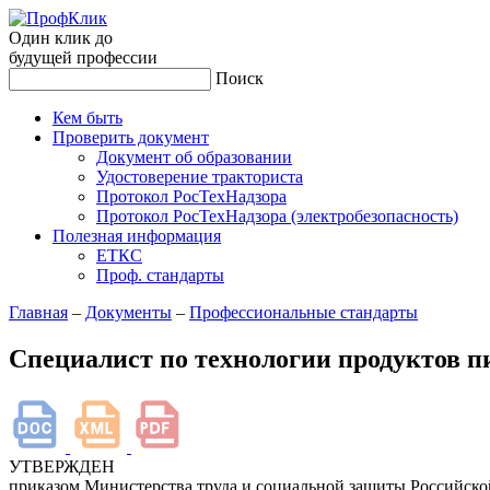
Один клик до
будущей
профессии
Поиск
Кем быть
Проверить документ
Документ об образовании
Удостоверение тракториста
Протокол РосТехНадзора
Протокол РосТехНадзора (электробезопасность)
Полезная информация
ЕТКС
Проф. стандарты
Главная
–
Документы
–
Профессиональные стандарты
Специалист по технологии продуктов п
УТВЕРЖДЕН
приказом Министерства труда и социальной защиты Российск