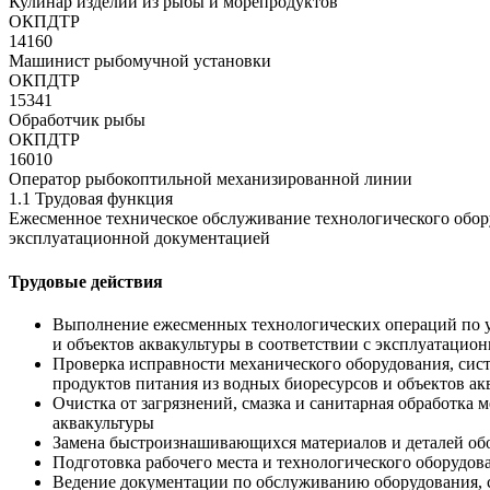
Кулинар изделий из рыбы и морепродуктов
ОКПДТР
14160
Машинист рыбомучной установки
ОКПДТР
15341
Обработчик рыбы
ОКПДТР
16010
Оператор рыбокоптильной механизированной линии
1.1 Трудовая функция
Ежесменное техническое обслуживание технологического обору
эксплуатационной документацией
Трудовые действия
Выполнение ежесменных технологических операций по ус
и объектов аквакультуры в соответствии с эксплуатацио
Проверка исправности механического оборудования, сис
продуктов питания из водных биоресурсов и объектов ак
Очистка от загрязнений, смазка и санитарная обработка 
аквакультуры
Замена быстроизнашивающихся материалов и деталей обо
Подготовка рабочего места и технологического оборудов
Ведение документации по обслуживанию оборудования, с