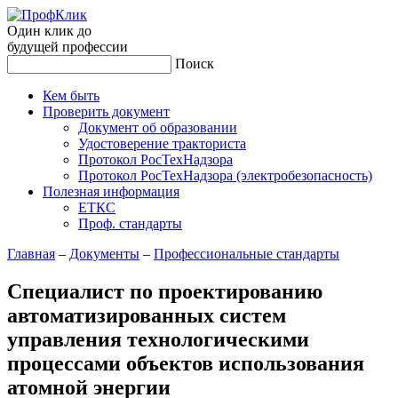
Один клик до
будущей
профессии
Поиск
Кем быть
Проверить документ
Документ об образовании
Удостоверение тракториста
Протокол РосТехНадзора
Протокол РосТехНадзора (электробезопасность)
Полезная информация
ЕТКС
Проф. стандарты
Главная
–
Документы
–
Профессиональные стандарты
Специалист по проектированию
автоматизированных систем
управления технологическими
процессами объектов использования
атомной энергии