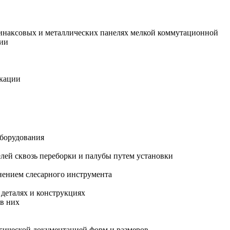
гетинаксовых и металлических панелях мелкой коммутационной
ции
икации
оборудования
елей сквозь переборки и палубы путем установки
енением слесарного инструмента
 деталях и конструкциях
 в них
огической документацией форм и размеров