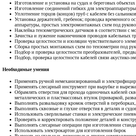
Изготовление и установка на судах и береговых объектах
Изготовление соединений гибких для электроаппаратуры
Уплотнение торцов (концов) труб с кабелем без сальнико
Установка держателей, гребенок; проводка временного ос
аппаратуры, простых электромонтажных схем под руков
Наклейка тензометрических датчиков в соответствии с 
Зачистка и лужение наконечников проводов кабельных тр
Проверка целостности и изоляции чувствительного элеме
Сборка простых монтажных схем по тензометрии под ру
Подбор и проверка целостности преобразователей, предв
Подбор, проверка целостности кабелей связи акустико-э
Необходимые умения
Применять ручной немеханизированный и электрифициро
Применять слесарный инструмент при вырубке и вырезке 
Обрамлять отверстия для прохода одиночных кабелей скв
металлических и пластмассовых втулок (приваркой, разва
Выполнять развальцовку кромок отверстий в переборках,
Выполнять сквозные и глухие отверстия в деталях и суд
Использовать сверлильные станки и электрические пневм
Проверять и корректировать положение деталей и констр
Выполнять слесарные операции при изготовлении станда
Использовать электрокартон для изготовления бирок
Вырезать из стальных, резиновых и других неметалличес