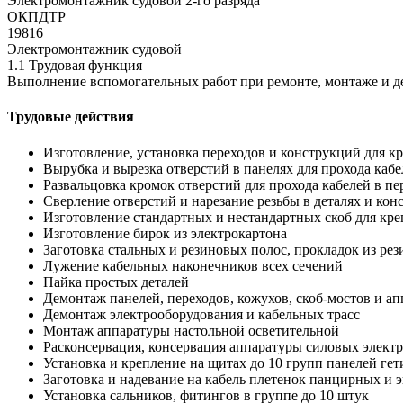
Электромонтажник судовой 2-го разряда
ОКПДТР
19816
Электромонтажник судовой
1.1 Трудовая функция
Выполнение вспомогательных работ при ремонте, монтаже и д
Трудовые действия
Изготовление, установка переходов и конструкций для к
Вырубка и вырезка отверстий в панелях для прохода каб
Развальцовка кромок отверстий для прохода кабелей в пе
Сверление отверстий и нарезание резьбы в деталях и конс
Изготовление стандартных и нестандартных скоб для кре
Изготовление бирок из электрокартона
Заготовка стальных и резиновых полос, прокладок из ре
Лужение кабельных наконечников всех сечений
Пайка простых деталей
Демонтаж панелей, переходов, кожухов, скоб-мостов и а
Демонтаж электрооборудования и кабельных трасс
Монтаж аппаратуры настольной осветительной
Расконсервация, консервация аппаратуры силовых элект
Установка и крепление на щитах до 10 групп панелей ге
Заготовка и надевание на кабель плетенок панцирных и
Установка сальников, фитингов в группе до 10 штук