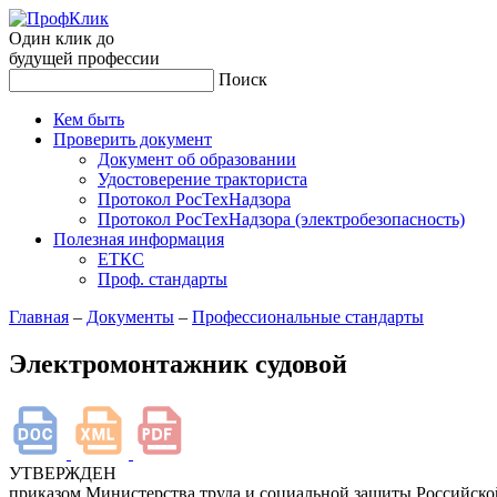
Один клик до
будущей
профессии
Поиск
Кем быть
Проверить документ
Документ об образовании
Удостоверение тракториста
Протокол РосТехНадзора
Протокол РосТехНадзора (электробезопасность)
Полезная информация
ЕТКС
Проф. стандарты
Главная
–
Документы
–
Профессиональные стандарты
Электромонтажник судовой
УТВЕРЖДЕН
приказом Министерства труда и социальной защиты Российск