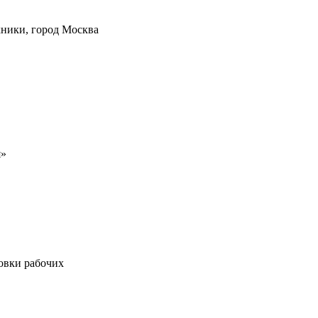
хники, город Москва
я»
овки рабочих