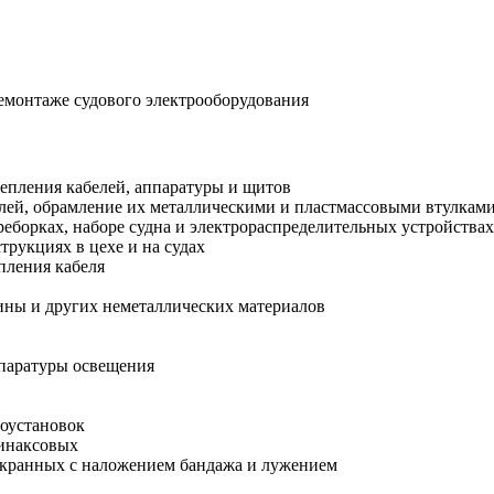
емонтаже судового электрооборудования
репления кабелей, аппаратуры и щитов
елей, обрамление их металлическими и пластмассовыми втулкам
реборках, наборе судна и электрораспределительных устройствах
трукциях в цехе и на судах
пления кабеля
зины и других неметаллических материалов
ппаратуры освещения
роустановок
тинаксовых
 экранных с наложением бандажа и лужением