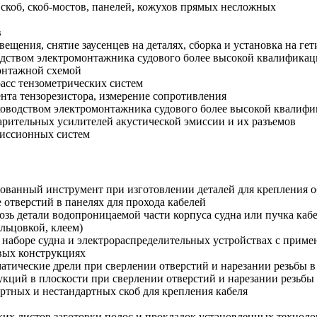
 скоб, скоб-мостов, панелей, кожухов прямых несложных
в
вещения, снятие заусенцев на деталях, сборка и установка на 
одством электромонтажника судового более высокой квалифика
монтажной схемой
асс тензометрических систем
нта тензорезистора, измерение сопротивления
ководством электромонтажника судового более высокой квалиф
арительных усилителей акустической эмиссии и их разъемов
миссионных систем
ванный инструмент при изготовлении деталей для крепления 
отверстий в панелях для прохода кабелей
озь детали водопроницаемой части корпуса судна или пучка каб
льцовкой, клеем)
 наборе судна и электрораспределительных устройствах с прим
овых конструкциях
атические дрели при сверлении отверстий и нарезании резьбы в
укций в плоскости при сверлении отверстий и нарезании резьбы
ртных и нестандартных скоб для крепления кабеля
ких листов заготовки полос и прокладок установленных технол