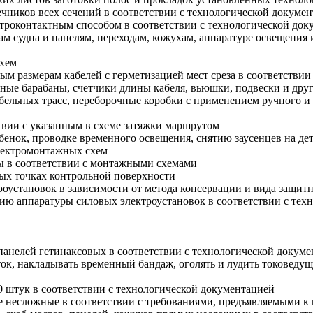
чников всех сечений в соответствии с технологической докуме
троконтактным способом в соответствии с технологической док
ам судна и панелям, переходам, кожухам, аппаратуре освещения
схем
 размерам кабелей с герметизацией мест среза в соответствии
ые барабаны, счетчики длины кабеля, вьюшки, подвески и друг
бельных трасс, переборочные коробки с применением ручного и 
твии с указанным в схеме затяжки маршрутом
енок, проводке временного освещения, снятию заусенцев на дет
лектромонтажных схем
ы в соответствии с монтажными схемами
ых точках контрольной поверхности
оустановок в зависимости от метода консервации и вида защи
цию аппаратуры силовых электроустановок в соответствии с тех
панелей гетинаксовых в соответствии с технологической докум
ок, накладывать временный бандаж, оголять и лудить токоведущ
0 штук в соответствии с технологической документацией
е несложные в соответствии с требованиями, предъявляемыми к