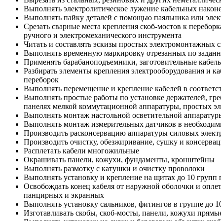
Выполнять электролитическое лужение кабельных наконе
Выполнять пайку деталей с помощью паяльника или элек
Срезать сварные места крепления скоб-мостов к переборк
ручного и электромеханического инструмента
Читать и составлять эскизы простых электромонтажных 
Выполнять временную маркировку отрезанных по заданным
Применять барабаноподъемники, заготовительные кабельн
Разбирать элементы крепления электрооборудования и ка
переборок
Выполнять перемещение и крепление кабелей в соответс
Выполнять простые работы по установке держателей, греб
панелях мелкой коммутационной аппаратуры, простых э
Выполнять монтаж настольной осветительной аппаратур
Выполнять монтаж измерительных датчиков в необходим
Производить расконсервацию аппаратуры силовых электр
Производить очистку, обезжиривание, сушку и консерва
Расплетать кабели многожильные
Окрашивать панели, кожухи, фундаменты, кронштейны
Выполнять размотку с катушки и очистку проволоки
Выполнять установку и крепление на щитах до 10 групп 
Освобождать конец кабеля от наружной оболочки и оплет
панцирных и экранных
Выполнять установку сальников, фитингов в группе до 1
Изготавливать скобы, скоб-мосты, панели, кожухи прямы