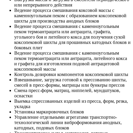
или непрерывного действия
Ведение процесса смешивания коксовой массы с
каменноугольным пеком с образованием коксопековой
шихты для производства анодных блоков
Ведение процесса смешивания с каменноугольным
пеком термоантрацита или антрацита, графита,
угольного боя и литейного кокса для получения сухой
коксопековой шихты для прошивных катодных блоков и
боковых плит
Ведение процесса смешивания с каменноугольным
пеком термоантрацита или антрацита, литейного кокса
и графита для изготовления подовой антрацитовой
коксопековой массы
Контроль дозировки компонентов коксопековой шихты
Взвешивание, загрузка готовой к прессованию шихты,
смесей в пресс-формы, матрицы или бункеры прессов
Смена пресс-форм, матриц, ниппелей, мундштуков,
оснастки
Выемка спрессованных изделий из пресса, форм, резка,
укладка
Установка маркировочных блоков
Управление отдельными агрегатами транспортно-
технологической линии виброформования анодных,
катодных, подовых блоков