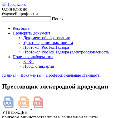
Один клик до
будущей
профессии
Поиск
Кем быть
Проверить документ
Документ об образовании
Удостоверение тракториста
Протокол РосТехНадзора
Протокол РосТехНадзора (электробезопасность)
Полезная информация
ЕТКС
Проф. стандарты
Главная
–
Документы
–
Профессиональные стандарты
Прессовщик электродной продукции
УТВЕРЖДЕН
приказом Министерства труда и социальной защиты