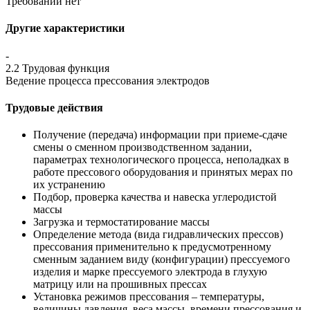
Требований нет
Другие характеристики
-
2.2 Трудовая функция
Ведение процесса прессования электродов
Трудовые действия
Получение (передача) информации при приеме-сдаче
смены о сменном производственном задании,
параметрах технологического процесса, неполадках в
работе прессового оборудования и принятых мерах по
их устранению
Подбор, проверка качества и навеска углеродистой
массы
Загрузка и термостатирование массы
Определение метода (вида гидравлических прессов)
прессования применительно к предусмотренному
сменным заданием виду (конфигурации) прессуемого
изделия и марке прессуемого электрода в глухую
матрицу или на прошивных прессах
Установка режимов прессования – температуры,
величины давления, веса массы, времени прессования и