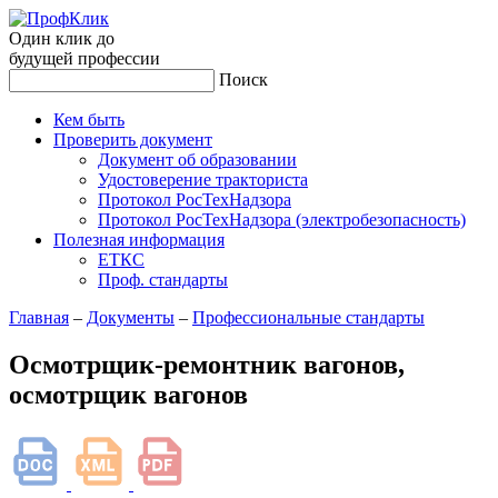
Один клик до
будущей
профессии
Поиск
Кем быть
Проверить документ
Документ об образовании
Удостоверение тракториста
Протокол РосТехНадзора
Протокол РосТехНадзора (электробезопасность)
Полезная информация
ЕТКС
Проф. стандарты
Главная
–
Документы
–
Профессиональные стандарты
Осмотрщик-ремонтник вагонов,
осмотрщик вагонов