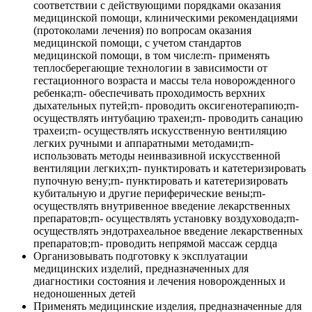
соответствии с действующими порядками оказания
медицинской помощи, клиническими рекомендациями
(протоколами лечения) по вопросам оказания
медицинской помощи, с учетом стандартов
медицинской помощи, в том числе:rn- применять
теплосберегающие технологии в зависимости от
гестационного возраста и массы тела новорожденного
ребенка;rn- обеспечивать проходимость верхних
дыхательных путей;rn- проводить оксигенотерапию;rn-
осуществлять интубацию трахеи;rn- проводить санацию
трахеи;rn- осуществлять искусственную вентиляцию
легких ручными и аппаратными методами;rn-
использовать методы неинвазивной искусственной
вентиляции легких;rn- пунктировать и катетеризировать
пупочную вену;rn- пунктировать и катетеризировать
кубитальную и другие периферические вены;rn-
осуществлять внутривенное введение лекарственных
препаратов;rn- осуществлять установку воздуховода;rn-
осуществлять эндотрахеальное введение лекарственных
препаратов;rn- проводить непрямой массаж сердца
Организовывать подготовку к эксплуатации
медицинских изделий, предназначенных для
диагностики состояния и лечения новорожденных и
недоношенных детей
Применять медицинские изделия, предназначенные для