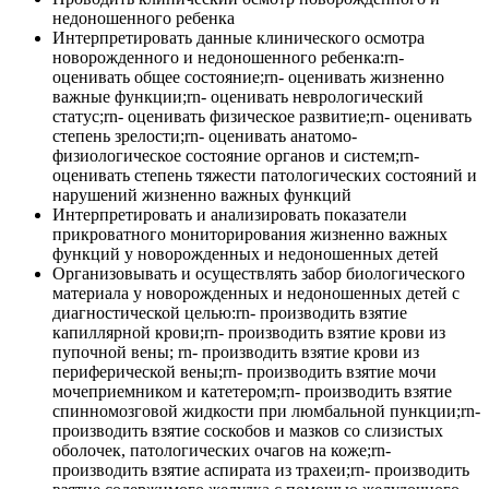
недоношенного ребенка
Интерпретировать данные клинического осмотра
новорожденного и недоношенного ребенка:rn-
оценивать общее состояние;rn- оценивать жизненно
важные функции;rn- оценивать неврологический
статус;rn- оценивать физическое развитие;rn- оценивать
степень зрелости;rn- оценивать анатомо-
физиологическое состояние органов и систем;rn-
оценивать степень тяжести патологических состояний и
нарушений жизненно важных функций
Интерпретировать и анализировать показатели
прикроватного мониторирования жизненно важных
функций у новорожденных и недоношенных детей
Организовывать и осуществлять забор биологического
материала у новорожденных и недоношенных детей с
диагностической целью:rn- производить взятие
капиллярной крови;rn- производить взятие крови из
пупочной вены; rn- производить взятие крови из
периферической вены;rn- производить взятие мочи
мочеприемником и катетером;rn- производить взятие
спинномозговой жидкости при люмбальной пункции;rn-
производить взятие соскобов и мазков со слизистых
оболочек, патологических очагов на коже;rn-
производить взятие аспирата из трахеи;rn- производить