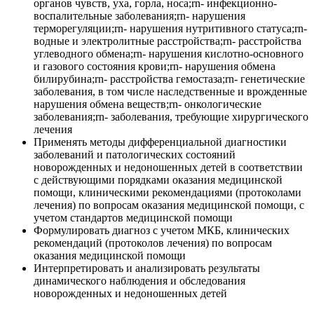
органов чувств, уха, горла, носа;rn- инфекционно-
воспалительные заболевания;rn- нарушения
терморегуляции;rn- нарушения нутритивного статуса;rn-
водные и электролитные расстройства;rn- расстройства
углеводного обмена;rn- нарушения кислотно-основного
и газового состояния крови;rn- нарушения обмена
билирубина;rn- расстройства гемостаза;rn- генетические
заболевания, в том числе наследственные и врожденные
нарушения обмена веществ;rn- онкологические
заболевания;rn- заболевания, требующие хирургического
лечения
Применять методы дифференциальной диагностики
заболеваний и патологических состояний
новорожденных и недоношенных детей в соответствии
с действующими порядками оказания медицинской
помощи, клиническими рекомендациями (протоколами
лечения) по вопросам оказания медицинской помощи, с
учетом стандартов медицинской помощи
Формулировать диагноз с учетом МКБ, клинических
рекомендаций (протоколов лечения) по вопросам
оказания медицинской помощи
Интерпретировать и анализировать результаты
динамического наблюдения и обследования
новорожденных и недоношенных детей