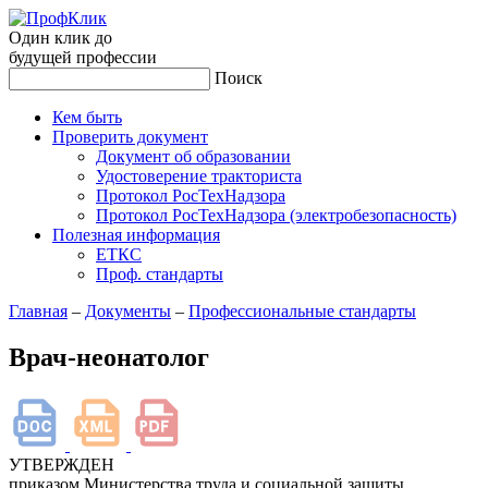
Один клик до
будущей
профессии
Поиск
Кем быть
Проверить документ
Документ об образовании
Удостоверение тракториста
Протокол РосТехНадзора
Протокол РосТехНадзора (электробезопасность)
Полезная информация
ЕТКС
Проф. стандарты
Главная
–
Документы
–
Профессиональные стандарты
Врач-неонатолог
УТВЕРЖДЕН
приказом Министерства труда и социальной защиты