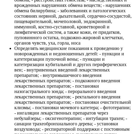
врожденных нарушениях обмена веществ; - нарушениях
обмена билирубина; - заболеваниях и патологических
состояниях нервной, дыхательной, сердечно-сосудистой,
пищеварительной, мочеполовой, эндокринной,
иммунной, костно-суставной, кроветворной и
лимфатической систем, а также кожи, ее придатков,
пуповинного остатка, подкожно-жировой клетчатки,
органов чувств, уха, горла, носа
Определять медицинские показания к проведению у
новорожденных и недоношенных детей: - пункции и
катетеризации пупочной вены; - пункции и
катетеризации кубитальной и других периферических
вен; - внутривенных введений лекарственных
препаратов; - внутримышечного введения
лекарственных препаратов; - подкожного введения
лекарственных препаратов; - постановки
назогастрального зонда; - перорального введения
лекарственных препаратов; - ректального введения
лекарственных препаратов; - постановки очистительной
клизмы; - постановки мочевого катетера; - фототерапии;
- ингаляции лекарственных препаратов через
небулайзеры; - оксигенотерапии; - интубации трахеи; -
санации трахеобронхиального дерева; - установки
воздуховода; - респираторной поддержки с постоянным