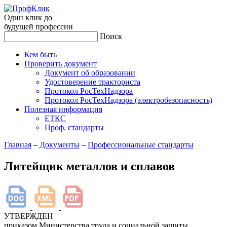
Один клик до
будущей
профессии
Поиск
Кем быть
Проверить документ
Документ об образовании
Удостоверение тракториста
Протокол РосТехНадзора
Протокол РосТехНадзора (электробезопасность)
Полезная информация
ЕТКС
Проф. стандарты
Главная
–
Документы
–
Профессиональные стандарты
Литейщик металлов и сплавов
УТВЕРЖДЕН
приказом Министерства труда и социальной защиты