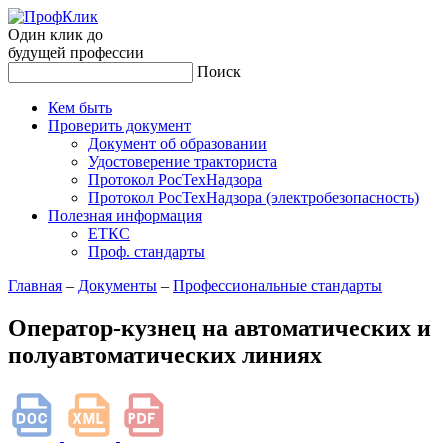
Один клик до
будущей
профессии
Поиск
Кем быть
Проверить документ
Документ об образовании
Удостоверение тракториста
Протокол РосТехНадзора
Протокол РосТехНадзора (электробезопасность)
Полезная информация
ЕТКС
Проф. стандарты
Главная
–
Документы
–
Профессиональные стандарты
Оператор-кузнец на автоматических и
полуавтоматических линиях