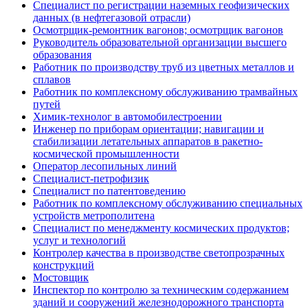
Специалист по регистрации наземных геофизических
данных (в нефтегазовой отрасли)
Осмотрщик-ремонтник вагонов; осмотрщик вагонов
Руководитель образовательной организации высшего
образования
Работник по производству труб из цветных металлов и
сплавов
Работник по комплексному обслуживанию трамвайных
путей
Химик-технолог в автомобилестроении
Инженер по приборам ориентации; навигации и
стабилизации летательных аппаратов в ракетно-
космической промышленности
Оператор лесопильных линий
Специалист-петрофизик
Специалист по патентоведению
Работник по комплексному обслуживанию специальных
устройств метрополитена
Специалист по менеджменту космических продуктов;
услуг и технологий
Контролер качества в производстве светопрозрачных
конструкций
Мостовщик
Инспектор по контролю за техническим содержанием
зданий и сооружений железнодорожного транспорта