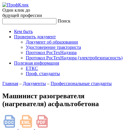
Один клик до
будущей
профессии
Поиск
Кем быть
Проверить документ
Документ об образовании
Удостоверение тракториста
Протокол РосТехНадзора
Протокол РосТехНадзора (электробезопасность)
Полезная информация
ЕТКС
Проф. стандарты
Главная
–
Документы
–
Профессиональные стандарты
Машинист разогревателя
(нагревателя) асфальтобетона