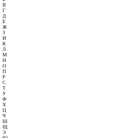
В
Г
Д
Е
Ж
З
И
К
Л
М
Н
О
П
Р
С
Т
У
Ф
Х
Ц
Ч
Ш
Щ
Э
Ю