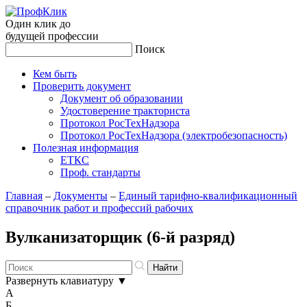
Один клик до
будущей
профессии
Поиск
Кем быть
Проверить документ
Документ об образовании
Удостоверение тракториста
Протокол РосТехНадзора
Протокол РосТехНадзора (электробезопасность)
Полезная информация
ЕТКС
Проф. стандарты
Главная
–
Документы
–
Единый тарифно-квалификационный
справочник работ и профессий рабочих
Вулканизаторщик (6-й разряд)
Развернуть клавиатуру
▼
А
Б