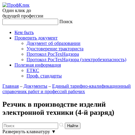
Один клик до
будущей
профессии
Поиск
Кем быть
Проверить документ
Документ об образовании
Удостоверение тракториста
Протокол РосТехНадзора
Протокол РосТехНадзора (электробезопасность)
Полезная информация
ЕТКС
Проф. стандарты
Главная
–
Документы
–
Единый тарифно-квалификационный
справочник работ и профессий рабочих
Резчик в производстве изделий
электронной техники (4-й разряд)
Развернуть клавиатуру
▼