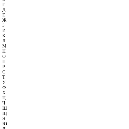
Г
Д
Е
Ж
З
И
К
Л
М
Н
О
П
Р
С
Т
У
Ф
Х
Ц
Ч
Ш
Щ
Э
Ю
Я