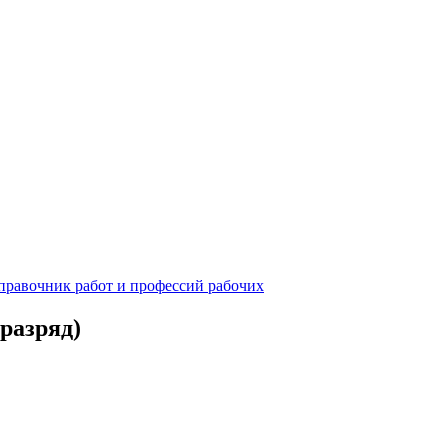
равочник работ и профессий рабочих
азряд)