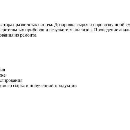
раторах различных систем. Дозировка сырья и паровоздушной см
мерительных приборов и результатам анализов. Проведение анал
вания из ремонта.
ния
тке
гулирования
уемого сырья и полученной продукции