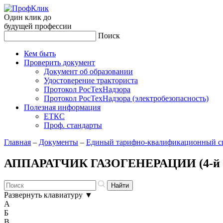
Один клик до
будущей
профессии
Поиск
Кем быть
Проверить документ
Документ об образовании
Удостоверение тракториста
Протокол РосТехНадзора
Протокол РосТехНадзора (электробезопасность)
Полезная информация
ЕТКС
Проф. стандарты
Главная
–
Документы
–
Единый тарифно-квалификационный сп
АППАРАТЧИК ГАЗОГЕНЕРАЦИИ (4-й р
Развернуть клавиатуру
▼
А
Б
В