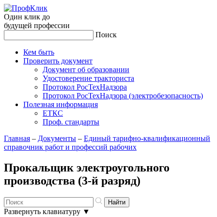
Один клик до
будущей
профессии
Поиск
Кем быть
Проверить документ
Документ об образовании
Удостоверение тракториста
Протокол РосТехНадзора
Протокол РосТехНадзора (электробезопасность)
Полезная информация
ЕТКС
Проф. стандарты
Главная
–
Документы
–
Единый тарифно-квалификационный
справочник работ и профессий рабочих
Прокальщик электроугольного
производства (3-й разряд)
Развернуть клавиатуру
▼