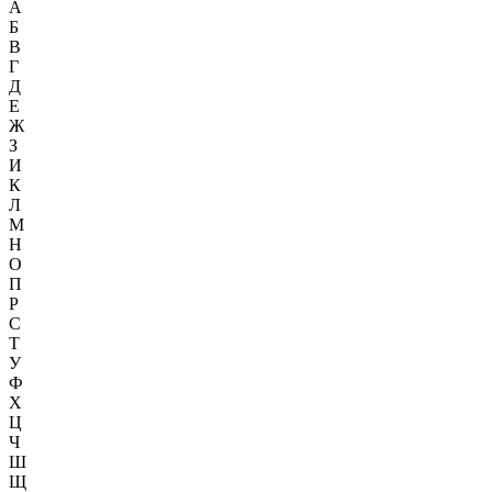
А
Б
В
Г
Д
Е
Ж
З
И
К
Л
М
Н
О
П
Р
С
Т
У
Ф
Х
Ц
Ч
Ш
Щ