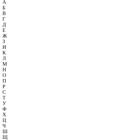
А
Б
В
Г
Д
Е
Ж
З
И
К
Л
М
Н
О
П
Р
С
Т
У
Ф
Х
Ц
Ч
Ш
Щ