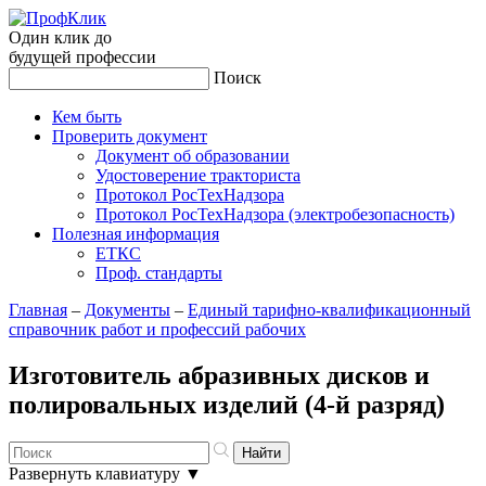
Один клик до
будущей
профессии
Поиск
Кем быть
Проверить документ
Документ об образовании
Удостоверение тракториста
Протокол РосТехНадзора
Протокол РосТехНадзора (электробезопасность)
Полезная информация
ЕТКС
Проф. стандарты
Главная
–
Документы
–
Единый тарифно-квалификационный
справочник работ и профессий рабочих
Изготовитель абразивных дисков и
полировальных изделий (4-й разряд)
Развернуть клавиатуру
▼