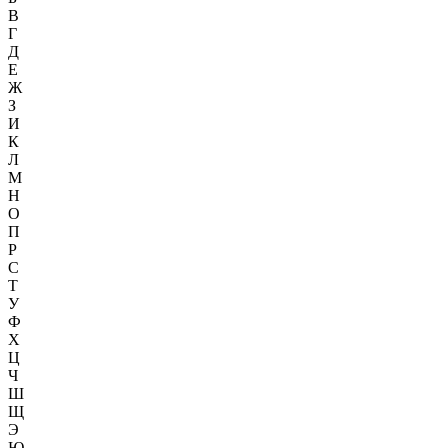
В
Г
Д
Е
Ж
З
И
К
Л
М
Н
О
П
Р
С
Т
У
Ф
Х
Ц
Ч
Ш
Щ
Э
Ю