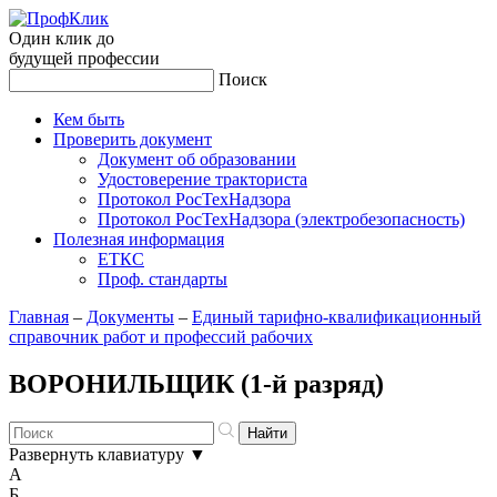
Один клик до
будущей
профессии
Поиск
Кем быть
Проверить документ
Документ об образовании
Удостоверение тракториста
Протокол РосТехНадзора
Протокол РосТехНадзора (электробезопасность)
Полезная информация
ЕТКС
Проф. стандарты
Главная
–
Документы
–
Единый тарифно-квалификационный
справочник работ и профессий рабочих
ВОРОНИЛЬЩИК (1-й разряд)
Развернуть клавиатуру
▼
А
Б