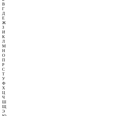
В
Г
Д
Е
Ж
З
И
К
Л
М
Н
О
П
Р
С
Т
У
Ф
Х
Ц
Ч
Ш
Щ
Э
Ю