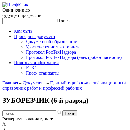
Один клик до
будущей
профессии
Поиск
Кем быть
Проверить документ
Документ об образовании
Удостоверение тракториста
Протокол РосТехНадзора
Протокол РосТехНадзора (электробезопасность)
Полезная информация
ЕТКС
Проф. стандарты
Главная
–
Документы
–
Единый тарифно-квалификационный
справочник работ и профессий рабочих
ЗУБОРЕЗЧИК (6-й разряд)
Развернуть клавиатуру
▼
А
Б