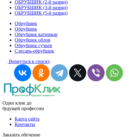
ОБРУБЩИК (2-й разряд)
ОБРУБЩИК (3-й разряд)
ОБРУБЩИК (5-й разряд)
Обрубщик
Обрубщик
Обрубщик ватников
Обрубщик облоя
Обрубщик сучьев
Слесарь-обрубщик
Вернуться к списку
Один клик до
будущей
профессии
Карта сайта
Контакты
Заказать обучение