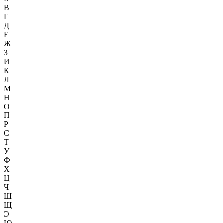
В
Г
Д
Е
Ж
З
И
К
Л
М
Н
О
П
Р
С
Т
У
Ф
Х
Ц
Ч
Ш
Щ
Э
Ю