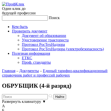
Один клик до
будущей
профессии
Поиск
Кем быть
Проверить документ
Документ об образовании
Удостоверение тракториста
Протокол РосТехНадзора
Протокол РосТехНадзора (электробезопасность)
Полезная информация
ЕТКС
Проф. стандарты
Главная
–
Документы
–
Единый тарифно-квалификационный
справочник работ и профессий рабочих
ОБРУБЩИК (4-й разряд)
Развернуть клавиатуру
▼
А
Б