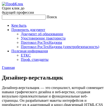
Один клик до
будущей
профессии
Поиск
Кем быть
Проверить документ
Документ об образовании
Удостоверение тракториста
Протокол РосТехНадзора
Протокол РосТехНадзора (электробезопасность)
Полезная информация
ЕТКС
Проф. стандарты
Главная
Ди­зай­нер-вер­сталь­щик
Дизайнер-верстальщик — это специалист, который совмещает
навыки графического дизайна и веб-верстки, создавая
визуально привлекательные и функциональные веб-
страницы. Он разрабатывает макеты интерфейсов и
преобразует их в адаптивный и кросс-браузерный HTML/CSS