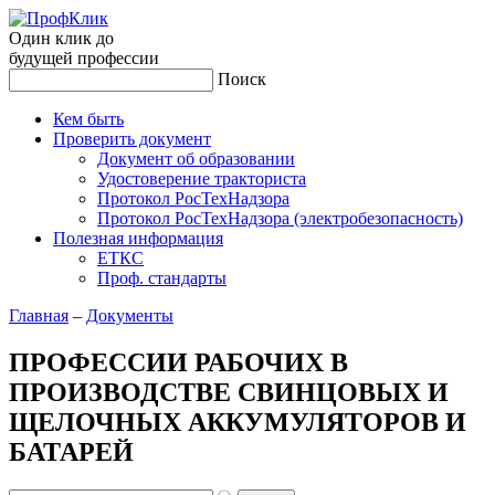
Один клик до
будущей
профессии
Поиск
Кем быть
Проверить документ
Документ об образовании
Удостоверение тракториста
Протокол РосТехНадзора
Протокол РосТехНадзора (электробезопасность)
Полезная информация
ЕТКС
Проф. стандарты
Главная
–
Документы
ПРОФЕССИИ РАБОЧИХ В
ПРОИЗВОДСТВЕ СВИНЦОВЫХ И
ЩЕЛОЧНЫХ АККУМУЛЯТОРОВ И
БАТАРЕЙ