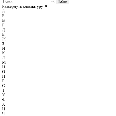
Развернуть клавиатуру
▼
А
Б
В
Г
Д
Е
Ж
З
И
К
Л
М
Н
О
П
Р
С
Т
У
Ф
Х
Ц
Ч