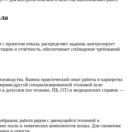
ала
 с проектом отвала, распределяет задания, контролирует
нтацию и отчётность, обеспечивает соблюдение требований
производства. Важны практический опыт работы в карьере/на
озерами/другой специализированной техникой (или
й и допусков (по технике, ПБ, ОТ) и медицинских справок —
ибрация, работа рядом с движущейся техникой и
твие пыли и химических компонентов шлака. Для снижения
ики и откосов.