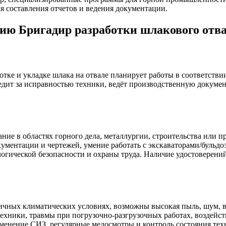
я составления отчетов и ведения документации.
ию Бригадир разработки шлакового отв
тке и укладке шлака на отвале планирует работы в соответствии
едит за исправностью техники, ведёт производственную докуме
ание в областях горного дела, металлургии, строительства или 
кументации и чертежей, умение работать с экскаваторами/бульд
логической безопасности и охраны труда. Наличие удостоверени
ичных климатических условиях, возможны высокая пыль, шум, в
ехники, травмы при погрузочно‑разгрузочных работах, воздейс
менение СИЗ, регулярные медосмотры и контроль состояния техн