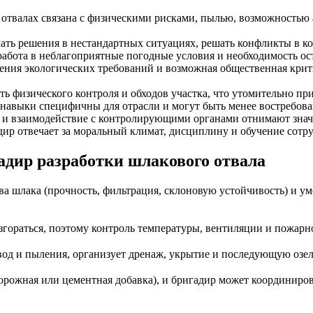
а отвалах связана с физическими рисками, пылью, возможность
ть решения в нестандартных ситуациях, решать конфликты в ко
бота в неблагоприятные погодные условия и необходимость оста
ения экологических требований и возможная общественная крит
ть физического контроля и обходов участка, что утомительно пр
навыки специфичны для отрасли и могут быть менее востребова
 и взаимодействие с контролирующими органами отнимают знач
ир отвечает за моральный климат, дисциплину и обучение сотру
адир разработки шлакового отвала
а шлака (прочность, фильтрация, склоновую устойчивость) и ум
згораться, поэтому контроль температуры, вентиляции и пожарн
вод и пыления, организует дренаж, укрытие и последующую озе
рожная или цементная добавка), и бригадир может координирова