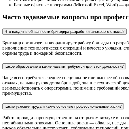
Базовые офисные программы (Microsoft Excel, Word) — дл
Часто задаваемые вопросы про професс
Что входит в обязанности бригадира разработки шлакового отвала?
Бригадир организует и координирует работу бригады по разрабо
выполнение технологических операций и качество укладки, сл
охраны труда и пожарной безопасности.
Какое образование и какие навыки требуются для этой должности?
Чаще всего требуется среднее специальное или высшее образов
отвалах, навыки руководства бригадой, знание технической до
взаимодействовать с операторами), понимание требований эко
преимущество.
Какие условия труда и какие основные профессиональные риски?
Работа проходит преимущественно на открытом воздухе в разл
нестабильными откосами. Основные риски — обвалы, наезды т
рисков обязательны инструктажи, соблюдение технологий, при