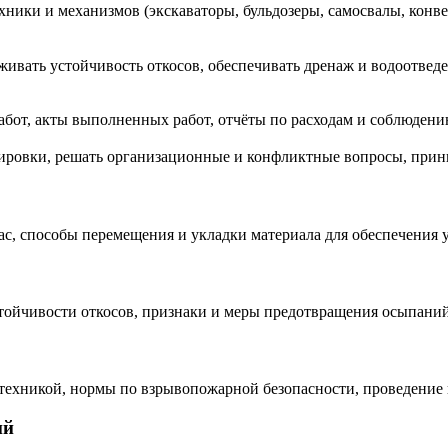
хники и механизмов (экскаваторы, бульдозеры, самосвалы, конв
ивать устойчивость откосов, обеспечивать дренаж и водоотвед
абот, акты выполненных работ, отчёты по расходам и соблюден
нировки, решать организационные и конфликтные вопросы, при
ас, способы перемещения и укладки материала для обеспечения 
стойчивости откосов, признаки и меры предотвращения осыпаний
 техникой, нормы по взрывопожарной безопасности, проведение
ий