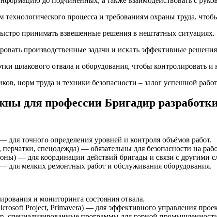
информацию до подчинённых, а также взаимодействовать с руко
 технологического процесса и требованиям охраны труда, чтоб
 быстро принимать взвешенные решения в нештатных ситуациях.
овать производственные задачи и искать эффективные решения 
тки шлакового отвала и оборудования, чтобы контролировать и 
ов, норм труда и техники безопасности – залог успешной рабо
ны для профессии Бригадир разработки
 для точного определения уровней и контроля объёмов работ.
 перчатки, спецодежда) — обязательны для безопасности на рабо
оны) — для координации действий бригады и связи с другими с
 — для мелких ремонтных работ и обслуживания оборудования.
рования и мониторинга состояния отвала.
rosoft Project, Primavera) — для эффективного управления прое
р, специализированные программы для горной промышленности)