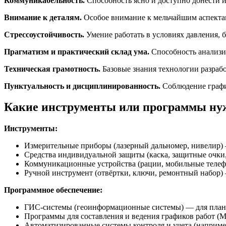
Коммуникабельность.
Способность ясно и доступно донести 
Внимание к деталям.
Особое внимание к мельчайшим аспектам
Стрессоустойчивость.
Умение работать в условиях давления,
Прагматизм и практический склад ума.
Способность анализир
Техническая грамотность.
Базовые знания технологии разрабо
Пунктуальность и дисциплинированность.
Соблюдение график
Какие инструменты или программы нуж
Инструменты:
Измерительные приборы (лазерный дальномер, нивелир) —
Средства индивидуальной защиты (каска, защитные очки,
Коммуникационные устройства (рации, мобильные телеф
Ручной инструмент (отвёртки, ключи, ремонтный набор)
Программное обеспечение:
ГИС-системы (геоинформационные системы) — для плани
Программы для составления и ведения графиков работ (Mic
Автоматизированные системы контроля и учета (наприме