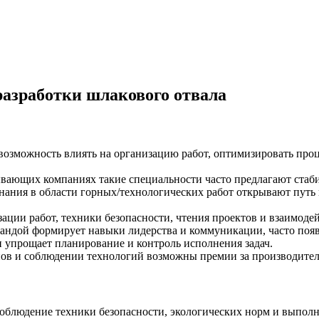
азработки шлакового отвала
возможность влиять на организацию работ, оптимизировать про
ающих компаниях такие специальности часто предлагают стаби
нания в области горных/технологических работ открывают путь 
зации работ, техники безопасности, чтения проектов и взаимод
мандой формирует навыки лидерства и коммуникации, часто поя
и упрощает планирование и контроль исполнения задач.
в и соблюдении технологий возможны премии за производитель
соблюдение техники безопасности, экологических норм и выпол