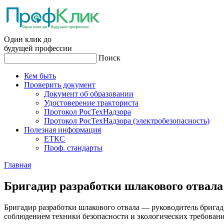
Один клик до
будущей
профессии
Поиск
Кем быть
Проверить документ
Документ об образовании
Удостоверение тракториста
Протокол РосТехНадзора
Протокол РосТехНадзора (электробезопасность)
Полезная информация
ЕТКС
Проф. стандарты
Главная
Бри­гадир раз­ра­бот­ки шла­ково­го от­ва­ла
Бригадир разработки шлакового отвала — руководитель бригад
соблюдением техники безопасности и экологических требований