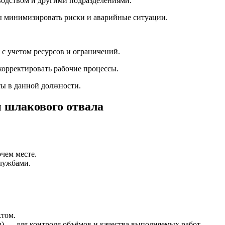
водством и другими подразделениями.
ы минимизировать риски и аварийные ситуации.
с учетом ресурсов и ограничений.
корректировать рабочие процессы.
ты в данной должности.
 шлакового отвала
чем месте.
лужбами.
ктом.
 — для контроля объёмов и качества выполняемых работ.