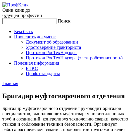
Один клик до
будущей
профессии
Поиск
Кем быть
Проверить документ
Документ об образовании
Удостоверение тракториста
Протокол РосТехНадзора
Протокол РосТехНадзора (электробезопасность)
Полезная информация
ЕТКС
Проф. стандарты
Главная
Бри­гадир муф­тосва­роч­но­го от­де­ления
Бригадир муфтосварочного отделения руководит бригадой
специалистов, выполняющих муфтосварку полиэтиленовых
труб и соединений, контролируя технологию сварки, качество
стыков и соблюдение техники безопасности. Организует
работу, распределяет задания, проводит инструктажи и ведёт