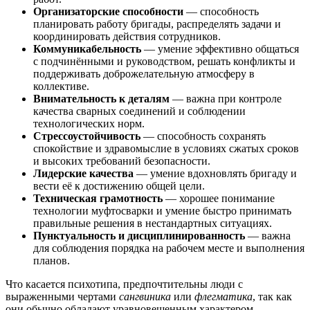
Организаторские способности
— способность
планировать работу бригады, распределять задачи и
координировать действия сотрудников.
Коммуникабельность
— умение эффективно общаться
с подчинёнными и руководством, решать конфликты и
поддерживать доброжелательную атмосферу в
коллективе.
Внимательность к деталям
— важна при контроле
качества сварных соединений и соблюдении
технологических норм.
Стрессоустойчивость
— способность сохранять
спокойствие и здравомыслие в условиях сжатых сроков
и высоких требований безопасности.
Лидерские качества
— умение вдохновлять бригаду и
вести её к достижению общей цели.
Техническая грамотность
— хорошее понимание
технологии муфтосварки и умение быстро принимать
правильные решения в нестандартных ситуациях.
Пунктуальность и дисциплинированность
— важна
для соблюдения порядка на рабочем месте и выполнения
планов.
Что касается психотипа, предпочтительны люди с
выраженными чертами
сангвиника
или
флегматика
, так как
они обычно обладают уравновешенным характером,