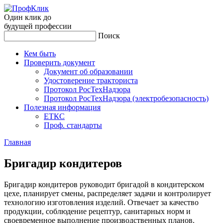
Один клик до
будущей
профессии
Поиск
Кем быть
Проверить документ
Документ об образовании
Удостоверение тракториста
Протокол РосТехНадзора
Протокол РосТехНадзора (электробезопасность)
Полезная информация
ЕТКС
Проф. стандарты
Главная
Бри­гадир кон­ди­теров
Бригадир кондитеров руководит бригадой в кондитерском
цехе, планирует смены, распределяет задачи и контролирует
технологию изготовления изделий. Отвечает за качество
продукции, соблюдение рецептур, санитарных норм и
своевременное выполнение производственных планов.